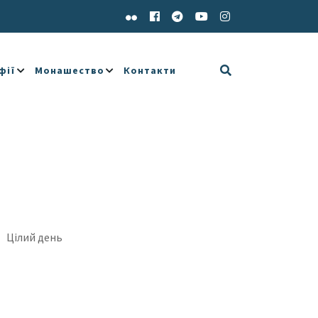
фії
Монашество
Контакти
Цілий день