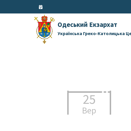
Skip
to
content
Одеський Екзархат
Українська Греко-Католицька Ц
25
Вер