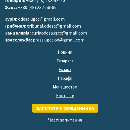
Телефон:
+380 (48) 232-58-90
Факс:
+380 (48) 232-58-89
Курія:
odesa.ugcc@gmail.com
Трибунал:
tribunal.odesa@gmail.com
Канцелярія:
curiaodesaugcc@gmail.com
Пресслужба:
press.ugcc.od@gmail.com
Новини
Екзархат
Екзарх
Парафії
Монашество
Контакти
ЗАПИТАТИ У СВЯЩЕННИКА
Часті запитання