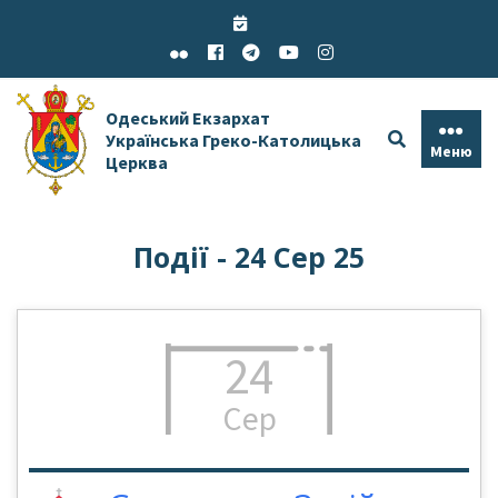
Skip
to
content
Одеський Екзархат
Українська Греко-Католицька
Меню
Церква
Події - 24 Сер 25
24
Сер