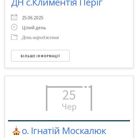
ДН с.Климентія Періг
25.06.2025
Цілий день
День народження
БІЛЬШЕ ІНФОРМАЦІЇ
25
Чер
о. Ігнатій Москалюк