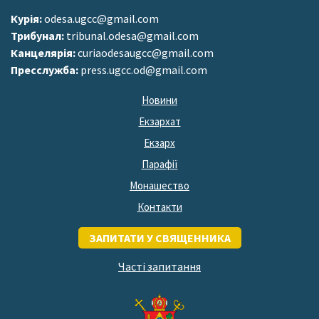
Курія:
odesa.ugcc@gmail.com
Трибунал:
tribunal.odesa@gmail.com
Канцелярія:
curiaodesaugcc@gmail.com
Пресслужба:
press.ugcc.od@gmail.com
Новини
Екзархат
Екзарх
Парафії
Монашество
Контакти
ЗАПИТАТИ У СВЯЩЕННИКА
Часті запитання