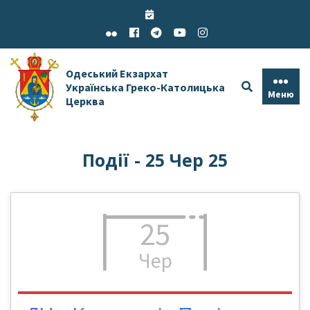
Skip
to
content
Одеський Екзархат
Українська Греко-Католицька
Меню
Церква
Події - 25 Чер 25
25
Чер