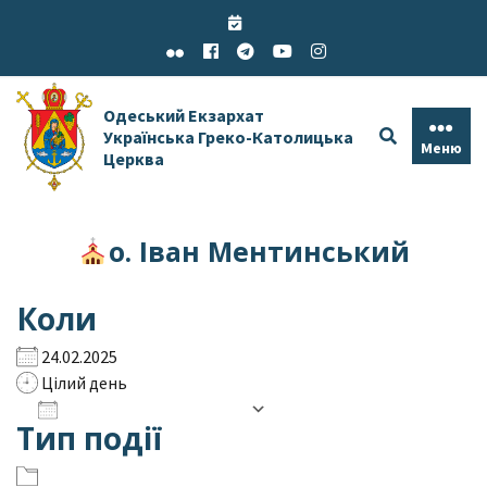
Skip
to
content
Одеський Екзархат
Українська Греко-Католицька
Меню
Церква
о. Іван Ментинський
Коли
24.02.2025
Цілий день
Додати до календаря
Тип події
Завантаження ICS
Google Календар