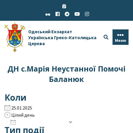
Skip
to
content
Одеський Екзархат
Українська Греко-Католицька
Меню
Церква
ДН с.Марія Неустанної Помочі
Баланюк
Коли
25.01.2025
Цілий день
Додати до календаря
Тип події
Завантаження ICS
Google Календар