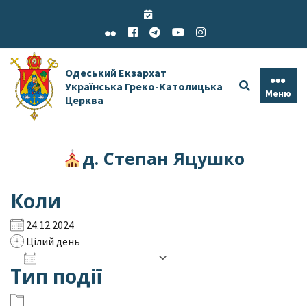
Skip
to
content
Одеський Екзархат
Українська Греко-Католицька
Меню
Церква
д. Степан Яцушко
Коли
24.12.2024
Цілий день
Додати до календаря
Тип події
Завантаження ICS
Google Календар