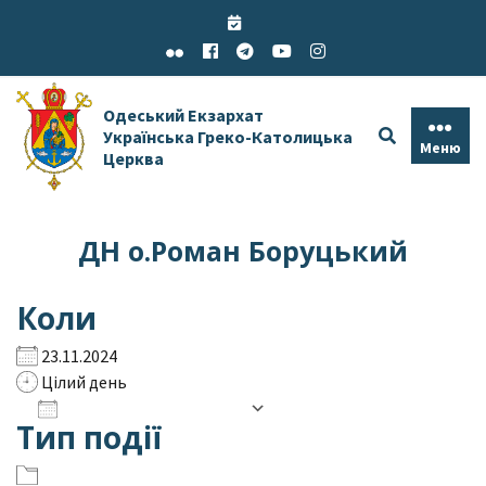
Skip
to
content
Одеський Екзархат
Українська Греко-Католицька
Меню
Церква
ДН о.Роман Боруцький
Коли
23.11.2024
Цілий день
Додати до календаря
Тип події
Завантаження ICS
Google Календар