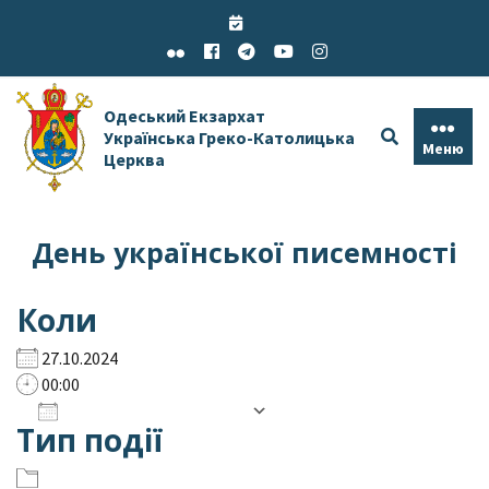
Skip
to
content
Одеський Екзархат
Українська Греко-Католицька
Меню
Церква
День української писемності
Коли
27.10.2024
00:00
Додати до календаря
Тип події
Завантаження ICS
Google Календар