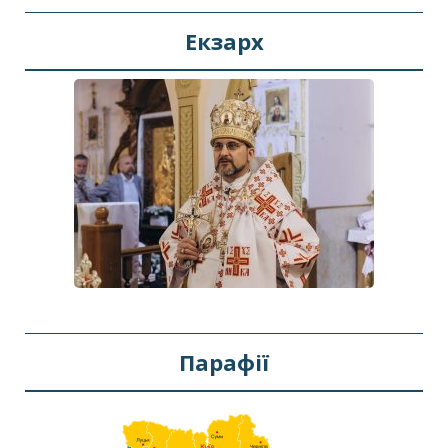
Екзарх
Парафії