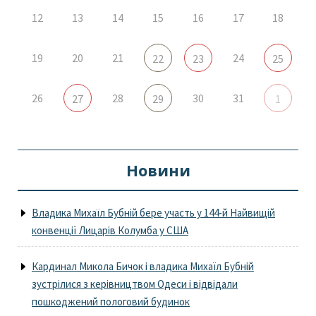
12
13
14
15
16
17
18
19
20
21
24
22
23
25
26
28
30
31
27
29
1
Новини
Владика Михаїл Бубній бере участь у 144-й Найвищій
конвенції Лицарів Колумба у США
Кардинал Микола Бичок і владика Михаїл Бубній
зустрілися з керівництвом Одеси і відвідали
пошкоджений пологовий будинок