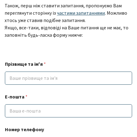
Також, перш ніж ставити запитання, пропонуємо Вам
переглянути сторінку із
частими запитаннями
. Можливо
хтось уже ставив подібне запитання.
Якщо, все-таки, відповіді на Ваше питання ще не має, то
заповніть будь-ласка форму нижче:
Прізвище та ім'я
*
E-пошта
*
Н
Номер телефону
о
м