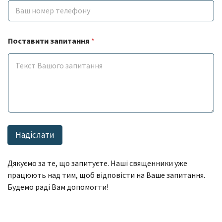
е
р
т
а
Поставити запитання
*
П
р
і
з
в
и
щ
е
Надіслати
Дякуємо за те, що запитуєте. Наші священники уже
працюють над тим, щоб відповісти на Ваше запитання.
Будемо раді Вам допомогти!