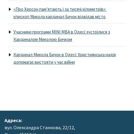
«Про Херсон пам’ятають і за тисячі кілометрів»:
єпископ Микола кардинал Бичок відвідав місто
Учасники програми MINI MBA в Одесі зустрілися з
Кардиналом Миколою Бичком
Кардинал Микола Бичок в Одесі: Християнська надія
допомагає вистояти у час війни
Адреса:
вул. Олександра Станкова, 22/12,