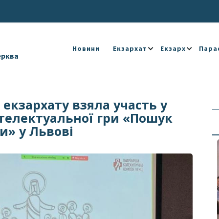
Новини
Екзархат
Екзарх
Пара
ерква
екзархату взяла участь у
нтелектуальної гри «Пошук
и» у Львові