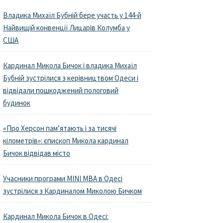
Владика Михаїл Бубній бере участь у 144-й
Найвищій конвенції Лицарів Колумба у
США
Кардинал Микола Бичок і владика Михаїл
Бубній зустрілися з керівництвом Одеси і
відвідали пошкоджений пологовий
будинок
«Про Херсон пам’ятають і за тисячі
кілометрів»: єпископ Микола кардинал
Бичок відвідав місто
Учасники програми MINI MBA в Одесі
зустрілися з Кардиналом Миколою Бичком
Кардинал Микола Бичок в Одесі: