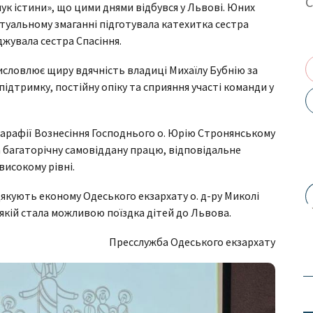
ук істини», що цими днями відбувся у Львові. Юних
ктуальному змаганні підготувала катехитка сестра
оджувала сестра Спасіння.
исловлює щиру вдячність владиці Михаїлу Бубнію за
ідтримку, постійну опіку та сприяння участі команди у
парафії Вознесіння Господнього о. Юрію Стронянському
 багаторічну самовіддану працю, відповідальне
високому рівні.
якують економу Одеського екзархату о. д-ру Миколі
якій стала можливою поїздка дітей до Львова.
Пресслужба Одеського екзархату