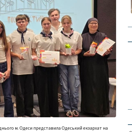
днього м. Одеси представила Одеський екзархат на