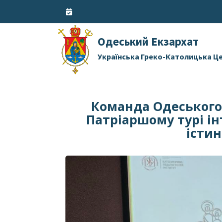
Skip
to
content
Одеський Екзархат
Українська Греко-Католицька Ц
Команда Одеського 
Патріаршому турі і
істин