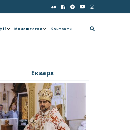
фії
Монашество
Контакти
Екзарх