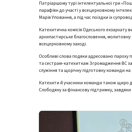
Патріаршому турі інтелектуальної гри «Пош
парафіян до участі у всецерковному інтеле
Марія Уповання, а під час поїздки їх супров
Катехитична комісія Одеського екзархату в
архипастирське благословення, молитовну п
всецерковному заході.
Особливі слова подяки адресовано пароху 
та сестрам-катехиткам Згромадження ВС за
служіння та щорічну підготовку команди на 
Катехити й учасники команди також щиро д
Слободяну за фінансову підтримку, завдяки 