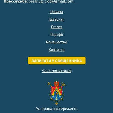
Пресслужба:
press.ugcc.od@gmail.com
Новини
Екзархат
Екзарх
Парафії
Монашество
Контакти
ЗАПИТАТИ У СВЯЩЕННИКА
Часті запитання
Усі права застережено.