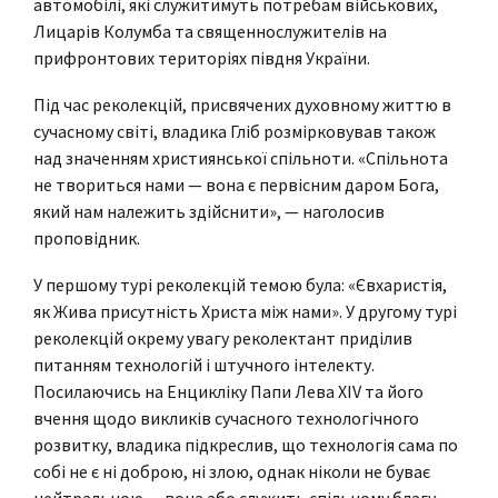
автомобілі, які служитимуть потребам військових,
Лицарів Колумба та священнослужителів на
прифронтових територіях півдня України.
Під час реколекцій, присвячених духовному життю в
сучасному світі, владика Гліб розмірковував також
над значенням християнської спільноти. «Спільнота
не твориться нами — вона є первісним даром Бога,
який нам належить здійснити», — наголосив
проповідник.
У першому турі реколекцій темою була: «Євхаристія,
як Жива присутність Христа між нами». У другому турі
реколекцій окрему увагу реколектант приділив
питанням технологій і штучного інтелекту.
Посилаючись на Енцикліку Папи Лева XIV та його
вчення щодо викликів сучасного технологічного
розвитку, владика підкреслив, що технологія сама по
собі не є ні доброю, ні злою, однак ніколи не буває
нейтральною — вона або служить спільному благу,