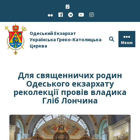
Skip
to
content
Одеський Екзархат
Українська Греко-Католицька
Меню
Церква
Для священничих родин
Одеського екзархату
реколекції провів владика
Гліб Лончина