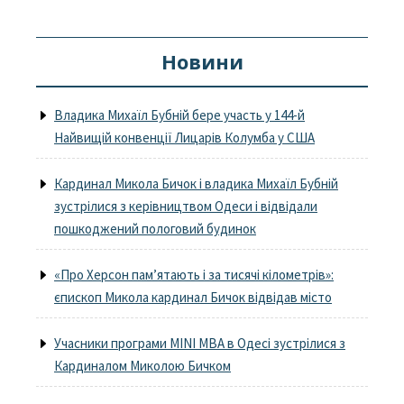
Новини
Владика Михаїл Бубній бере участь у 144-й
Найвищій конвенції Лицарів Колумба у США
Кардинал Микола Бичок і владика Михаїл Бубній
зустрілися з керівництвом Одеси і відвідали
пошкоджений пологовий будинок
«Про Херсон пам’ятають і за тисячі кілометрів»:
єпископ Микола кардинал Бичок відвідав місто
Учасники програми MINI MBA в Одесі зустрілися з
Кардиналом Миколою Бичком