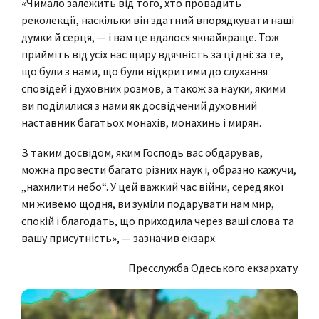
«Чимало залежить від того, хто провадить
реколекції, наскільки він здатний впорядкувати наші
думки й серця, — і вам це вдалося якнайкраще. Тож
прийміть від усіх нас щиру вдячність за ці дні: за те,
що були з нами, що були відкритими до слухання
сповідей і духовних розмов, а також за науки, якими
ви поділилися з нами як досвідчений духовний
наставник багатьох монахів, монахинь і мирян.
З таким досвідом, яким Господь вас обдарував,
можна провести багато різних наук і, образно кажучи,
„нахилити небо“. У цей важкий час війни, серед якої
ми живемо щодня, ви зуміли подарувати нам мир,
спокій і благодать, що приходила через ваші слова та
вашу присутність», — зазначив екзарх.
Пресслужба Одеського екзархату