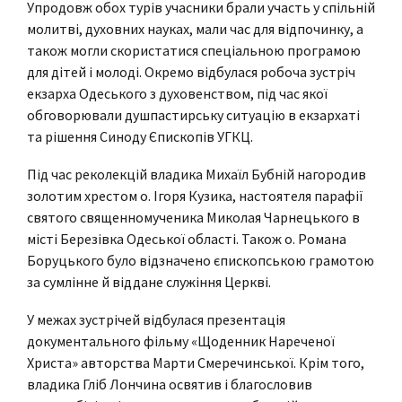
Упродовж обох турів учасники брали участь у спільній
молитві, духовних науках, мали час для відпочинку, а
також могли скористатися спеціальною програмою
для дітей і молоді. Окремо відбулася робоча зустріч
екзарха Одеського з духовенством, під час якої
обговорювали душпастирську ситуацію в екзархаті
та рішення Синоду Єпископів УГКЦ.
Під час реколекцій владика Михаїл Бубній нагородив
золотим хрестом о. Ігоря Кузика, настоятеля парафії
святого священномученика Миколая Чарнецького в
місті Березівка Одеської області. Також о. Романа
Боруцького було відзначено єпископською грамотою
за сумлінне й віддане служіння Церкві.
У межах зустрічей відбулася презентація
документального фільму «Щоденник Нареченої
Христа» авторства Марти Смеречинської. Крім того,
владика Гліб Лончина освятив і благословив