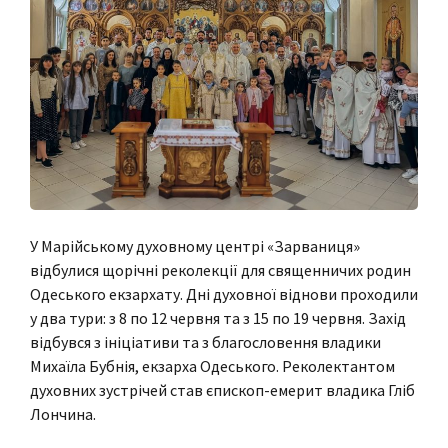
У Марійському духовному центрі «Зарваниця»
відбулися щорічні реколекції для священничих родин
Одеського екзархату. Дні духовної віднови проходили
у два тури: з 8 по 12 червня та з 15 по 19 червня. Захід
відбувся з ініціативи та з благословення владики
Михаїла Бубнія, екзарха Одеського. Реколектантом
духовних зустрічей став єпископ-емерит владика Гліб
Лончина.