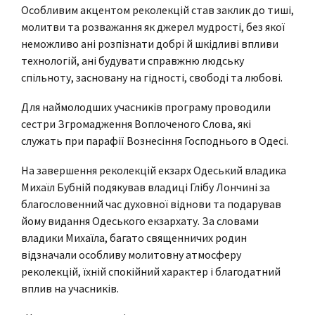
Особливим акцентом реколекцій став заклик до тиші,
молитви та розважання як джерел мудрості, без якої
неможливо ані розпізнати добрі й шкідливі впливи
технологій, ані будувати справжню людську
спільноту, засновану на гідності, свободі та любові.
Для наймолодших учасників програму проводили
сестри Згромадження Воплоченого Слова, які
служать при парафії Вознесіння Господнього в Одесі.
На завершення реколекцій екзарх Одеський владика
Михаїл Бубній подякував владиці Глібу Лончині за
благословенний час духовної віднови та подарував
йому видання Одеського екзархату. За словами
владики Михаїла, багато священничих родин
відзначали особливу молитовну атмосферу
реколекцій, їхній спокійний характер і благодатний
вплив на учасників.