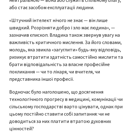
або стає засобом експлуатації людини.
«Штучний інтелект нічого не знає — він лише
швидкий. Розрізняти добро і зло має людина», —
зазначив єпископ. Владика також звернув увагу на
важливість критичного мислення. За його словами,
молодь, яка звикла «загуглити» будь-яку відповідь,
ризикує втратити здатність самостійно мислити та
брати відповідальність за власне професійне
покликання — чи то лікаря, чи вчителя, чи
представника іншої професії.
Водночас було наголошено, що досягнення
технологічного прогресу в медицині, комунікації чи
сільському господарстві варто цінувати, однак при
цьому постійно ставити собі запитання: чи не
доводиться за них платити втратою духовних
цінностей?