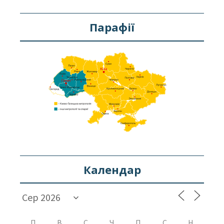
Парафії
Календар
П
В
С
Ч
П
С
Н