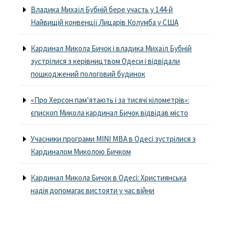
Владика Михаїл Бубній бере участь у 144-й
Найвищій конвенції Лицарів Колумба у США
Кардинал Микола Бичок і владика Михаїл Бубній
зустрілися з керівництвом Одеси і відвідали
пошкоджений пологовий будинок
«Про Херсон пам’ятають і за тисячі кілометрів»:
єпископ Микола кардинал Бичок відвідав місто
Учасники програми MINI MBA в Одесі зустрілися з
Кардиналом Миколою Бичком
Кардинал Микола Бичок в Одесі: Християнська
надія допомагає вистояти у час війни