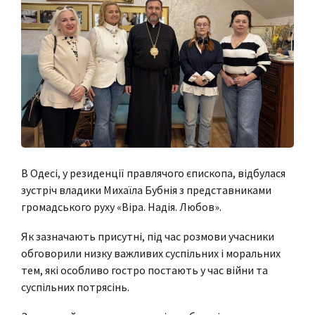
В Одесі, у резиденції правлячого єпископа, відбулася
зустріч владики Михаїла Бубнія з представниками
громадського руху «Віра. Надія. Любов».
Як зазначають присутні, під час розмови учасники
обговорили низку важливих суспільних і моральних
тем, які особливо гостро постають у час війни та
суспільних потрясінь.