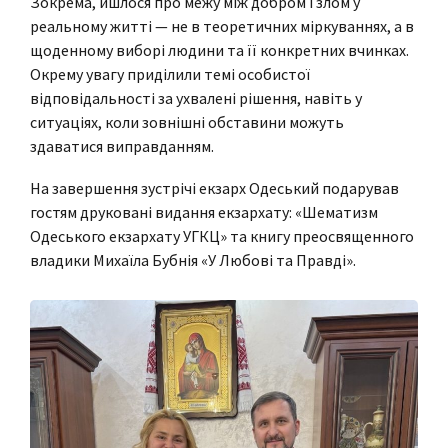
Зокрема, йшлося про межу між добром і злом у
реальному житті — не в теоретичних міркуваннях, а в
щоденному виборі людини та її конкретних вчинках.
Окрему увагу приділили темі особистої
відповідальності за ухвалені рішення, навіть у
ситуаціях, коли зовнішні обставини можуть
здаватися виправданням.
На завершення зустрічі екзарх Одеський подарував
гостям друковані видання екзархату: «Шематизм
Одеського екзархату УГКЦ» та книгу преосвященного
владики Михаїла Бубнія «У Любові та Правді».