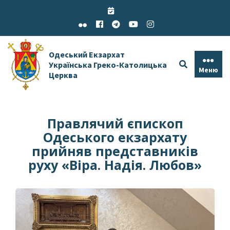
Skip
to
content
Одеський Екзархат
Українська Греко-Католицька
Меню
Церква
Правлячий єпископ
Одеського екзархату
прийняв представників
руху «Віра. Надія. Любов»