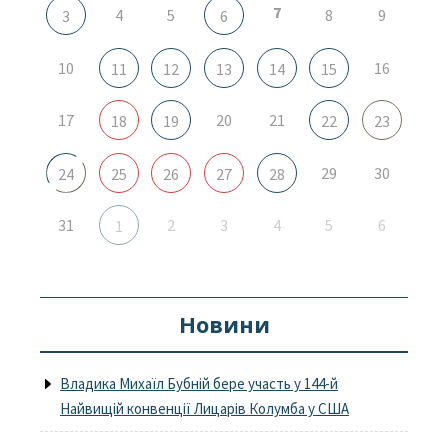
7
4
5
8
9
3
6
10
16
11
12
13
14
15
17
20
21
18
19
22
23
29
30
24
25
26
27
28
31
2
3
4
5
6
1
Новини
Владика Михаїл Бубній бере участь у 144-й
Найвищій конвенції Лицарів Колумба у США