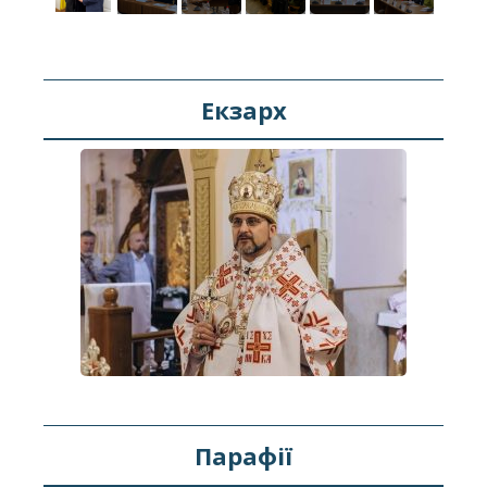
Екзарх
Парафії