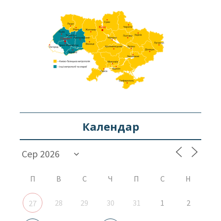
Календар
П
В
С
Ч
П
С
Н
28
29
30
31
1
2
27