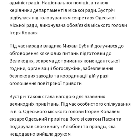
адміністрації, Національної поліції, а також
керівники департаментів міської ради. Зустріч
відбулася під головуванням секретаря Одеської
міської ради, виконувача обов’язків міського голови
Ігоря Коваля.
Під час наради владика Михаїл Бубній долучився до
обговорення ключових питань підготовки до
Великодня, зокрема дотримання комендантської
години, організації богослужінь, забезпечення
безпекових заходів та координації дій у разі
оголошення повітряної тривоги.
Зустріч також стала нагодою для взаємних
великодніх привітань. Під час особистого спілкування
із в. о. Одеського міського голови Ігорем Ковалем
екзарх Одеський привітав його зі святом Пасхи та
подарував свою книгу «У любові та правді», яка
нещодавно вийшла друком.