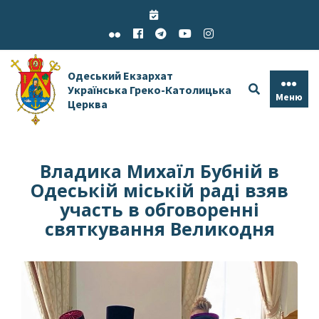
Skip
to
content
Одеський Екзархат
Українська Греко-Католицька
Меню
Церква
Владика Михаїл Бубній в
Одеській міській раді взяв
участь в обговоренні
святкування Великодня