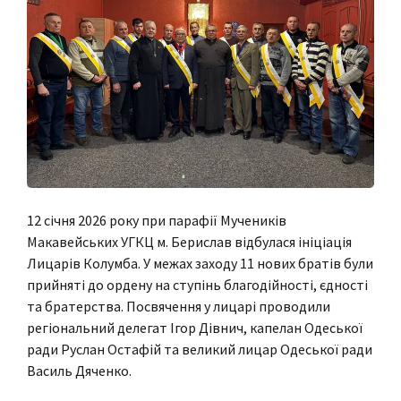
12 січня 2026 року при парафії Мучеників
Макавейських УГКЦ м. Берислав відбулася ініціація
Лицарів Колумба. У межах заходу 11 нових братів були
прийняті до ордену на ступінь благодійності, єдності
та братерства. Посвячення у лицарі проводили
регіональний делегат Ігор Дівнич, капелан Одеської
ради Руслан Остафій та великий лицар Одеської ради
Василь Дяченко.