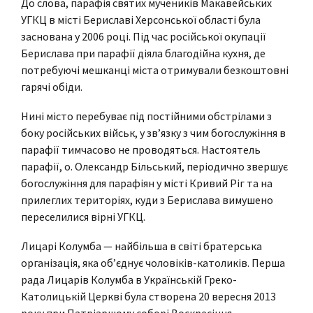
До слова, парафія святих мучеників Макавейських
УГКЦ в місті Бериславі Херсонської області була
заснована у 2006 році. Під час російської окупації
Берислава при парафії діяла благодійна кухня, де
потребуючі мешканці міста отримували безкоштовні
гарячі обіди.
Нині місто перебуває під постійними обстрілами з
боку російських військ, у зв’язку з чим богослужіння в
парафії тимчасово не проводяться. Настоятель
парафії, о. Олександр Більський, періодично звершує
богослужіння для парафіян у місті Кривий Ріг та на
прилеглих територіях, куди з Берислава вимушено
переселилися вірні УГКЦ.
Лицарі Колумба — найбільша в світі братерська
організація, яка об’єднує чоловіків-католиків. Перша
рада Лицарів Колумба в Українській Греко-
Католицькій Церкві була створена 20 вересня 2013
року при Патріаршому соборі Воскресіння