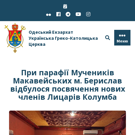
Skip
to
content
Одеський Екзархат
Українська Греко-Католицька
Меню
Церква
При парафії Мучеників
Макавейських м. Берислав
відбулося посвячення нових
членів Лицарів Колумба