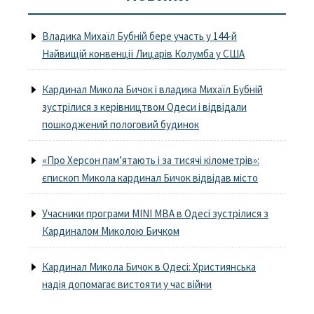
Владика Михаїл Бубній бере участь у 144-й
Найвищій конвенції Лицарів Колумба у США
Кардинал Микола Бичок і владика Михаїл Бубній
зустрілися з керівництвом Одеси і відвідали
пошкоджений пологовий будинок
«Про Херсон пам’ятають і за тисячі кілометрів»:
єпископ Микола кардинал Бичок відвідав місто
Учасники програми MINI MBA в Одесі зустрілися з
Кардиналом Миколою Бичком
Кардинал Микола Бичок в Одесі: Християнська
надія допомагає вистояти у час війни