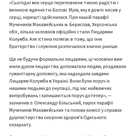
«Сьогодні моє серце переповнене тихою радістю і
великою вдячністю Богові. Мрія, яку я довго носив у
серці, нарешті здійснилася. При нашій парафії
Мучеників Макавейських м. Берислав, Херсонська
обл., кілька чоловіків офіційно стали Лицарями
Колумба. Але істина полягає в тому, що їхнє
братерство і служіння розпочалося значно раніше.
Ще не будучи формально лицарями, ці чоловіки вже
жили духом лицарства: допомагали людям, роздавали
гуманітарну допомогу, яка надходила завдяки
Лицарям Колумба в Україні. Вони були поруч із
нашими людьми до окупації, під час найважчих
випробувань і залишаються поруч дотепер», —
зазначив о. Олександр Більський, парох парафії
Мучеників Макавейських та голова комісії у справах
душпастирства охорони здоров’я Одеського
екзархату.