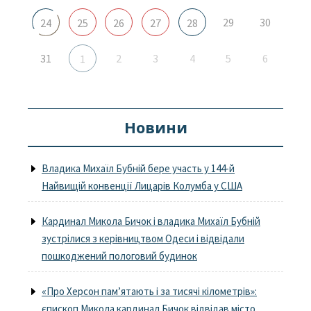
29
30
24
25
26
27
28
31
2
3
4
5
6
1
Новини
Владика Михаїл Бубній бере участь у 144-й
Найвищій конвенції Лицарів Колумба у США
Кардинал Микола Бичок і владика Михаїл Бубній
зустрілися з керівництвом Одеси і відвідали
пошкоджений пологовий будинок
«Про Херсон пам’ятають і за тисячі кілометрів»:
єпископ Микола кардинал Бичок відвідав місто