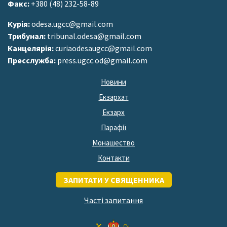
Факс:
+380 (48) 232-58-89
Курія:
odesa.ugcc@gmail.com
Трибунал:
tribunal.odesa@gmail.com
Канцелярія:
curiaodesaugcc@gmail.com
Пресслужба:
press.ugcc.od@gmail.com
Новини
Екзархат
Екзарх
Парафії
Монашество
Контакти
ЗАПИТАТИ У СВЯЩЕННИКА
Часті запитання