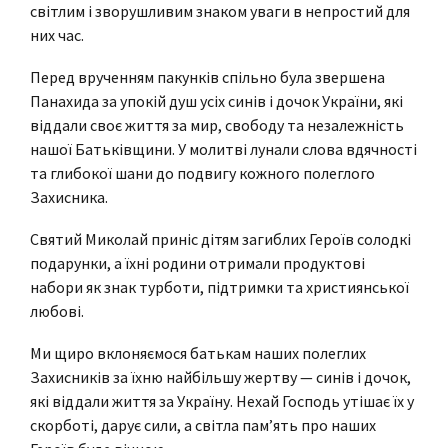
світлим і зворушливим знаком уваги в непростий для
них час.
Перед врученням пакунків спільно була звершена
Панахида за упокій душ усіх синів і дочок України, які
віддали своє життя за мир, свободу та незалежність
нашої Батьківщини. У молитві лунали слова вдячності
та глибокої шани до подвигу кожного полеглого
Захисника.
Святий Миколай приніс дітям загиблих Героїв солодкі
подарунки, а їхні родини отримали продуктові
набори як знак турботи, підтримки та християнської
любові.
Ми щиро вклоняємося батькам наших полеглих
Захисників за їхню найбільшу жертву — синів і дочок,
які віддали життя за Україну. Нехай Господь утішає їх у
скорботі, дарує сили, а світла пам’ять про наших