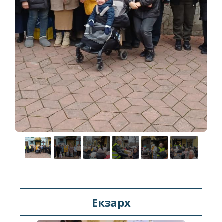
Екзарх