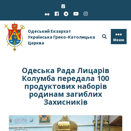
Skip
to
content
Одеський Екзархат
Українська Греко-Католицька
Меню
Церква
Одеська Рада Лицарів
Колумба передала 100
продуктових наборів
родинам загиблих
Захисників