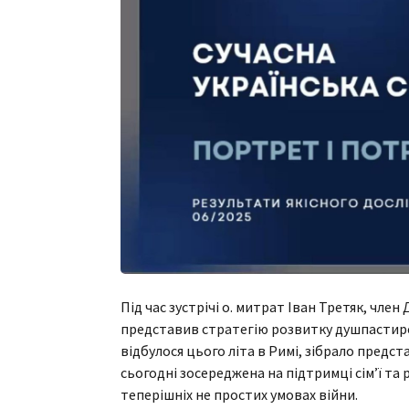
Під час зустрічі о. митрат Іван Третяк, чле
представив стратегію розвитку душпастирст
відбулося цього літа в Римі, зібрало предст
сьогодні зосереджена на підтримці сім’ї та 
теперішніх не простих умовах війни.