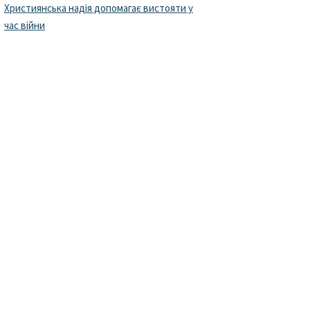
Християнська надія допомагає вистояти у
час війни