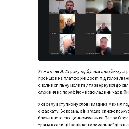
28 жовтня 2025 року відбулася онлайн-зустр
пройшов на платформі Zoom під головування
очолив спільну молитву та звернувся до свя
служіння на парафіях у надскладний час вій
У своєму вступному слові владика Михаїл п
екзархату. Зокрема, він згадав єпископськ
блаженного священномученика Петра Ороса
храму в селищі Іванівка та земельної ділянк