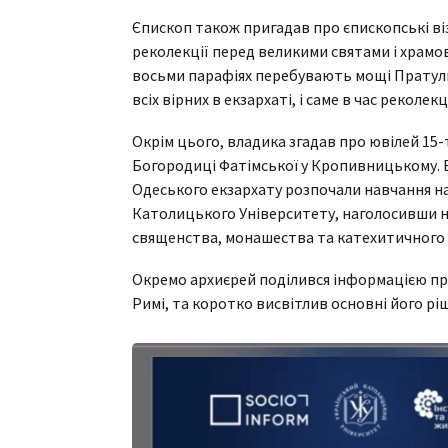
Єпископ також пригадав про єпископські віз
реколекції перед великими святами і храмо
восьми парафіях перебувають мощі Пратули
всіх вірних в екзархаті, і саме в час реколек
Окрім цього, владика згадав про ювілей 15
Богородиці Фатімської у Кропивницькому. В
Одеського екзархату розпочали навчання н
Католицького Університету, наголосивши н
священства, монашества та катехитичного 
Окремо архиєрей поділився інформацією про
Римі, та коротко висвітлив основні його рі