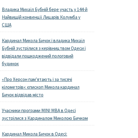
Владика Михаїл Бубній бере участь у 144-й
Найвищій конвенції Лицарів Колумба у
США
Кардинал Микола Бичок і владика Михаїл
Бубній зустрілися з керівництвом Одеси і
відвідали пошкоджений пологовий
будинок
«Про Херсон пам’ятають і за тисячі
кілометрів»: єпископ Микола кардинал
Бичок відвідав місто
Учасники програми MINI MBA в Одесі
зустрілися з Кардиналом Миколою Бичком
Кардинал Микола Бичок в Одесі: