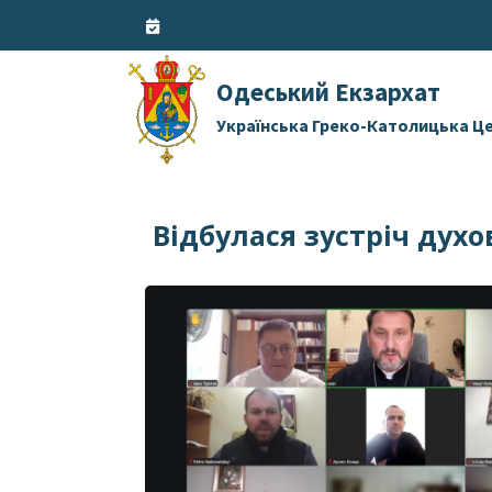
Skip
to
content
Одеський Екзархат
Українська Греко-Католицька Ц
Відбулася зустріч дух