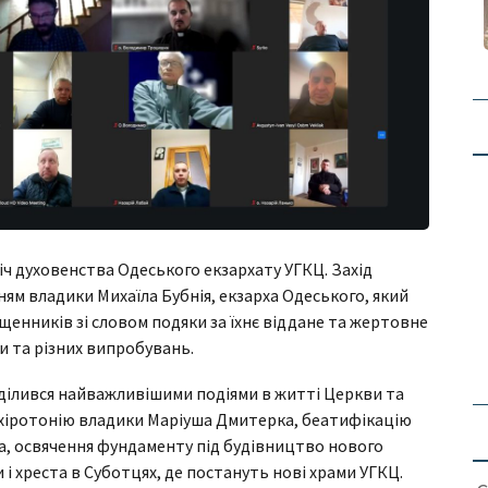
іч духовенства Одеського екзархату УГКЦ. Захід
м владики Михаїла Бубнія, екзарха Одеського, який
щенників зі словом подяки за їхнє віддане та жертовне
ни та різних випробувань.
оділився найважливішими подіями в житті Церкви та
у хіротонію владики Маріуша Дмитерка, беатифікацію
, освячення фундаменту під будівництво нового
и і хреста в Суботцях, де постануть нові храми УГКЦ.