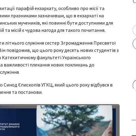
итації парафій екзархату, особливо про місії та
вими празниками зазначивши, що в екзархаті на
нських мучеників, які повинні бути доступними для
цій та місій є чудова нагода для такого почитання.
-ти літнього служіння сестер Згромадження Пресвятої
ін повідомив, що цього року десять нових студентів з
а Катехитичному факультеті Українського
а важливості плекання нових покликань до
служіння.
 Синод Єпископів УГКЦ, який цього року відбувся в
шення та постанови.