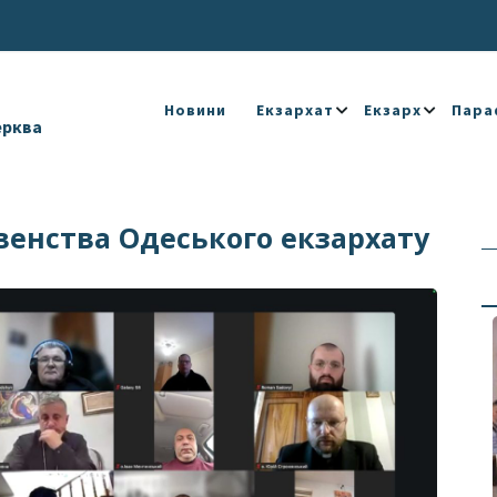
Новини
Екзархат
Екзарх
Пара
ерква
овенства Одеського екзархату