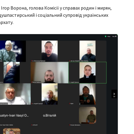
гор Ворона, голова Комісії у справах родин і мирян,
 душпастирський і соціальний супровід українських
рхату.