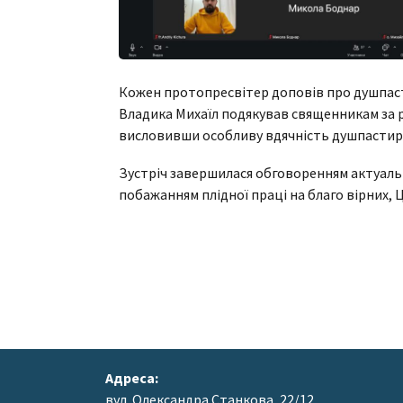
Кожен протопресвітер доповів про душпасти
Владика Михаїл подякував священникам за р
висловивши особливу вдячність душпастиря
Зустріч завершилася обговоренням актуальн
побажанням плідної праці на благо вірних, Ц
Адреса:
вул. Олександра Станкова, 22/12,