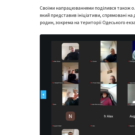
Своїми напрацюваннями поділився також о. І
який представив ініціативи, спрямовані на
родин, зокрема на території Одеського екза