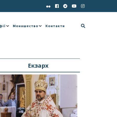
фії
Монашество
Контакти
Екзарх