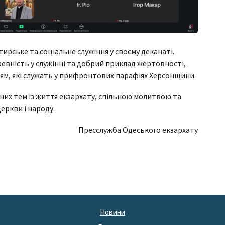
рське та соціальне служіння у своєму деканаті.
евність у служінні та добрий приклад жертовності,
м, які служать у прифронтових парафіях Херсонщини.
их тем із життя екзархату, спільною молитвою та
еркви і народу.
Пресслужба Одеського екзархату
Новини