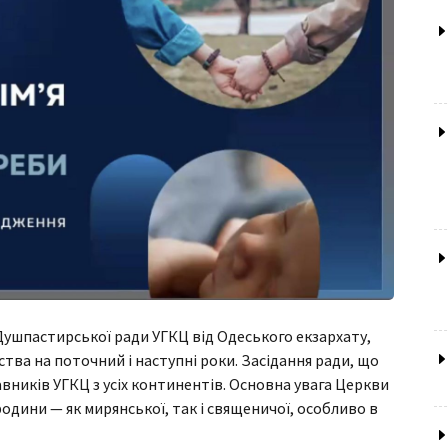
н Душпастирської ради УГКЦ від Одеського екзархату,
ва на поточний і наступні роки. Засідання ради, що
авників УГКЦ з усіх континентів. Основна увага Церкви
родини — як мирянської, так і священичої, особливо в