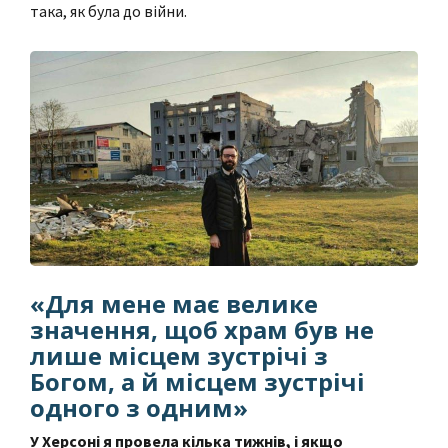
така, як була до війни.
«Для мене має велике
значення, щоб храм був не
лише місцем зустрічі з
Богом, а й місцем зустрічі
одного з одним»
У Херсоні я провела кілька тижнів, і якщо