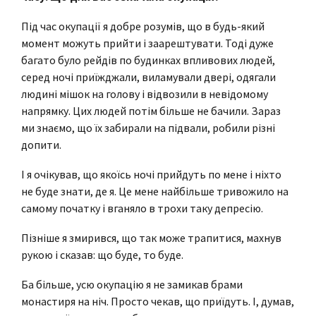
Під час окупації я добре розумів, що в будь-який
момент можуть прийти і заарештувати. Тоді дуже
багато було рейдів по будинках впливових людей,
серед ночі приїжджали, виламували двері, одягали
людині мішок на голову і відвозили в невідомому
напрямку. Цих людей потім більше не бачили. Зараз
ми знаємо, що їх забирали на підвали, робили різні
допити.
І я очікував, що якоїсь ночі прийдуть по мене і ніхто
не буде знати, де я. Це мене найбільше тривожило на
самому початку і вганяло в трохи таку депресію.
Пізніше я змирився, що так може трапитися, махнув
рукою і сказав: що буде, то буде.
Ба більше, усю окупацію я не замикав брами
монастиря на ніч. Просто чекав, що приїдуть. І, думав,