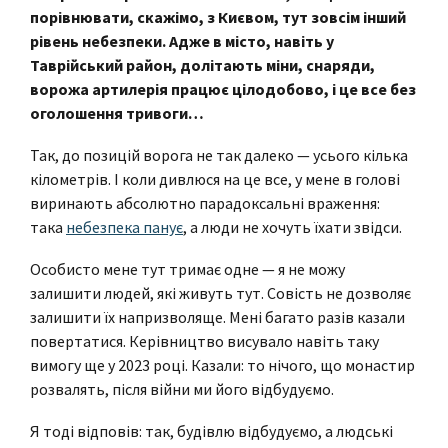
порівнювати
, скажімо, з Києвом, тут зовсім інший
рівень небезпеки. Адже в місто, навіть у
Таврійський район, долітають міни, снаряди,
ворожа артилерія працює цілодобово, і це все без
оголошення тривоги…
Так, до позицій ворога не так далеко — усього кілька
кілометрів. І коли дивлюся на це все, у мене в голові
виринають абсолютно парадоксальні враження:
така
небезпека панує
, а люди не хочуть їхати звідси.
Особисто мене тут тримає одне — я не можу
залишити людей, які живуть тут. Совість не дозволяє
залишити їх напризволяще. Мені багато разів казали
повертатися. Керівництво висувало навіть таку
вимогу ще у 2023 році. Казали: то нічого, що монастир
розвалять, після війни ми його відбудуємо.
Я тоді відповів: так, будівлю відбудуємо, а людські