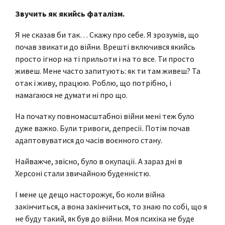
Звучить як якийсь фаталізм.
Я не сказав би так… Скажу про себе. Я зрозумів, що
почав звикати до війни. Врешті включився якийсь
просто ігнор на ті прильоти і на то все. Ти просто
живеш. Мене часто запитують: як ти там живеш? Та
отак і живу, працюю. Роблю, що потрібно, і
намагаюся не думати ні про що.
На початку повномасштабної війни мені теж було
дуже важко. Були тривоги, депресії. Потім почав
адаптовуватися до часів воєнного стану.
Найважче, звісно, було в окупації. А зараз дні в
Херсоні стали звичайною буденністю.
І мене це дещо насторожує, бо коли війна
закінчиться, а вона закінчиться, то знаю по собі, що я
не буду такий, як був до війни. Моя психіка не буде