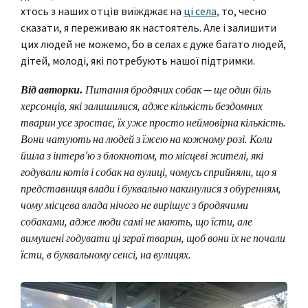
хтось з наших отців виїжджає на
ці села,
то, чесно
сказати, я переживаю як настоятель. Але і залишити
цих людей не можемо, бо в селах є дуже багато людей,
дітей, молоді, які потребують нашої підтримки.
Від авторки.
Питання бродячих собак — ще один біль
херсонців, які залишилися, адже кількість бездомних
тварин усе зростає, їх уже просто неймовірна кількість.
Вони чатують на людей з їжею на кожному розі. Коли
йшла з інтерв’ю з блокнотом, то місцеві жителі, які
годували котів і собак на вулиці, чомусь сприйняли, що я
представниця влади і буквально накинулися з обуренням,
чому місцева влада нічого не вирішує з бродячими
собаками, адже люди самі не мають, що їсти, але
вимушені годувати ці зграї тварин, щоб вони їх не почали
їсти, в буквальному сенсі, на вулицях.