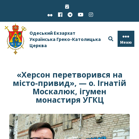
Skip
to
content
Одеський Екзархат
Українська Греко-Католицька
Меню
Церква
«Херсон перетворився на
місто-привид», — о. Ігнатій
Москалюк, ігумен
монастиря УГКЦ