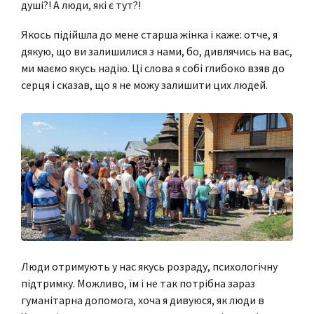
душі?! А люди, які є тут?!
Якось підійшла до мене старша жінка і каже: отче, я
дякую, що ви залишилися з нами, бо, дивлячись на вас,
ми маємо якусь надію. Ці слова я собі глибоко взяв до
серця і сказав, що я не можу залишити цих людей.
Люди отримують у нас якусь розраду, психологічну
підтримку. Можливо, їм і не так потрібна зараз
гуманітарна допомога, хоча я дивуюся, як люди в