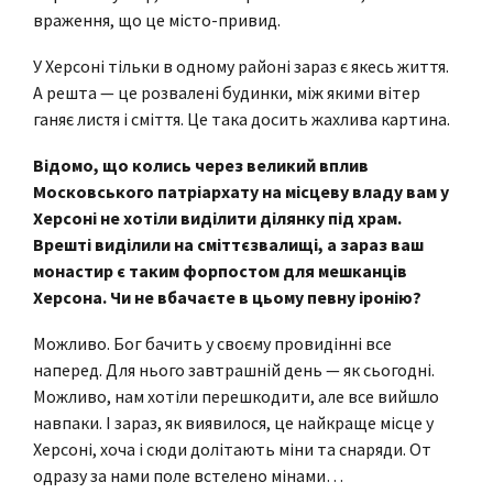
враження, що це місто-привид.
У Херсоні тільки в одному районі зараз є якесь життя.
А решта — це розвалені будинки, між якими вітер
ганяє листя і сміття. Це така досить жахлива картина.
Відомо, що колись через великий вплив
Московського патріархату на місцеву владу вам у
Херсоні не хотіли виділити ділянку під храм.
Врешті виділили на сміттєзвалищі, а зараз ваш
монастир є таким форпостом для мешканців
Херсона. Чи не вбачаєте в цьому певну іронію?
Можливо. Бог бачить у своєму провидінні все
наперед. Для нього завтрашній день — як сьогодні.
Можливо, нам хотіли перешкодити, але все вийшло
навпаки. І зараз, як виявилося, це найкраще місце у
Херсоні, хоча і сюди долітають міни та снаряди. От
одразу за нами поле встелено мінами…