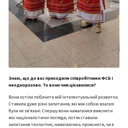
Знаю, що до вас приходили співробітники ФСБ і
неодноразово. То вони чим цікавилися?
Вони хотіли побачити мій інтелектуальний розвиток.
Ставили дуже різні запитання, які між собою взагалі
були не зв’язані. Спершу вони намагалися вияснити
мої націоналістичні погляди, потім ставили
запитання теологічні, намагаючись прояснити, чи я