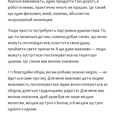
Херсоні виживають, адже продукти такі дорогі, а
роботи немає, практично нічого не працює. Це такий
ще один феномен, який, скажімо, абсолютно
незрозумілий іноземцям.
Люди просто потребують підтримки душпастиря. Те,
що ти засмієшся до них, скажеш добре слово, що вони
можуть посповідатися, очистити свою душу,
прийняти святе причастя. А ще дуже важливо — люди
можуть зустрітися і поспілкуватися на території
церкви. Це також має велике значення.
І ті благодійні обіди, які ми робимо кожної неділі, — не
йдеться саме про їжу. Для мене важливо дати людям
можливість поспілкуватися. Адже вони спілкуються за
обідом, діляться труднощами, радістю. Для мене має
велике значення, щоб храм був не лише місцем
молитви, місцем зустрічі з Богом, а й місцем зустрічі
одного з одним.