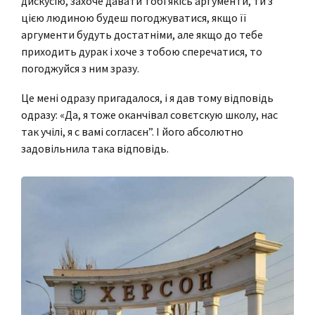
дискусію, захоче давати тобі якісь аргументи, ти з
цією людиною будеш погоджуватися, якщо її
аргументи будуть достатніми, але якщо до тебе
приходить дурак і хоче з тобою сперечатися, то
погоджуйся з ним зразу.
Це мені одразу пригадалося, і я дав тому відповідь
одразу: «Да, я тоже оканчівал совєтскую школу, нас
так учілі, я с вамі согласєн”. І його абсолютно
задовільнила така відповідь.