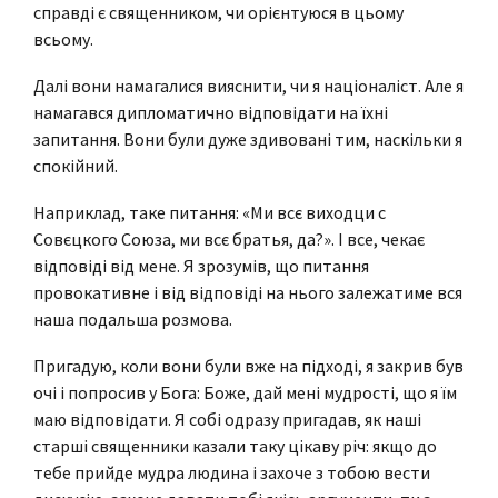
справді є священником, чи орієнтуюся в цьому
всьому.
Далі вони намагалися вияснити, чи я націоналіст. Але я
намагався дипломатично відповідати на їхні
запитання. Вони були дуже здивовані тим, наскільки я
спокійний.
Наприклад, таке питання: «Ми всє виходци с
Совєцкого Союза, ми всє братья, да?». І все, чекає
відповіді від мене. Я зрозумів, що питання
провокативне і від відповіді на нього залежатиме вся
наша подальша розмова.
Пригадую, коли вони були вже на підході, я закрив був
очі і попросив у Бога: Боже, дай мені мудрості, що я їм
маю відповідати. Я собі одразу пригадав, як наші
старші священники казали таку цікаву річ: якщо до
тебе прийде мудра людина і захоче з тобою вести