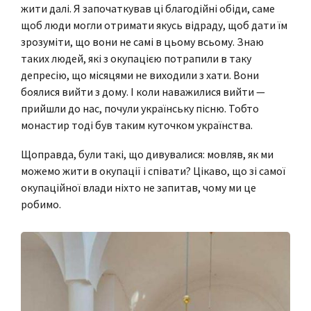
жити далі. Я започаткував ці благодійні обіди, саме
щоб люди могли отримати якусь відраду, щоб дати їм
зрозуміти, що вони не самі в цьому всьому. Знаю
таких людей, які з окупацією потрапили в таку
депресію, що місяцями не виходили з хати. Вони
боялися вийти з дому. І коли наважилися вийти —
прийшли до нас, почули українську пісню. Тобто
монастир тоді був таким куточком українства.
Щоправда, були такі, що дивувалися: мовляв, як ми
можемо жити в окупації і співати? Цікаво, що зі самої
окупаційної влади ніхто не запитав, чому ми це
робимо.