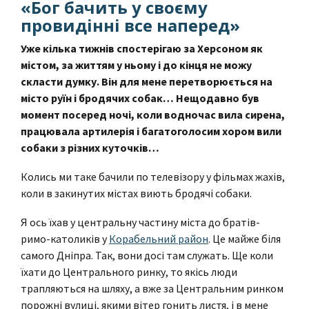
«Бог бачить у своєму
провидінні все наперед»
Уже кілька тижнів спостерігаю за Херсоном як
містом, за життям у ньому і до кінця не можу
скласти думку. Він для мене перетворюється на
місто руїн і бродячих собак… Нещодавно був
момент посеред ночі, коли водночас вила сирена,
працювала артилерія і багатоголосим хором вили
собаки з різних куточків…
Колись ми таке бачили по телевізору у фільмах жахів,
коли в закинутих містах виють бродячі собаки.
Я ось їхав у центральну частину міста до братів-
римо-католиків у
Корабельний район
. Це майже біля
самого Дніпра. Так, вони досі там служать. Ще коли
їхати до Центрального ринку, то якісь люди
трапляються на шляху, а вже за Центральним ринком
порожні вулиці, якими вітер гонить листя, і в мене