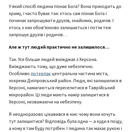
У який спосіб людина пізнає Бога? Вона приходить до
храму, і часто буває так: хтось сам пізнає Бога і
починає запрошувати друзів, знайомих, родичів. І
хтось з них обов’язково залишається і потім теж
запрошує друзів і родичів…
Але ж тут людей практично не залишилося…
Так. Усе більше людей виїжджає з Херсона.
Виїжджають тому, що дуже небезпечно.
Особливо
потерпає
центральна частина міста,
зокрема Дніпровський район. Люди, які залишилися в
Херсоні, намагаються переселитися в Таврійський
мікрорайон. Ці люди мають намір залишитися в
Херсоні, незважаючи на небезпеку.
Я неодноразово цікавився в них: чому вони хочуть
тут залишитися? Відповідь була одна — а куди я поїду,
а кому я там буду потрібен. І людина так махає рукою і