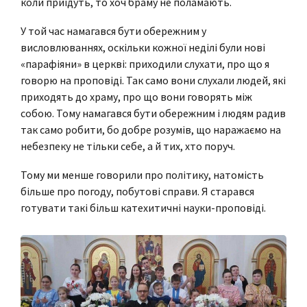
коли приїдуть, то хоч браму не поламають.
У той час намагався бути обережним у
висловлюваннях, оскільки кожної неділі були нові
«парафіяни» в церкві: приходили слухати, про що я
говорю на проповіді. Так само вони слухали людей, які
приходять до храму, про що вони говорять між
собою. Тому намагався бути обережним і людям радив
так само робити, бо добре розумів, що наражаємо на
небезпеку не тільки себе, а й тих, хто поруч.
Тому ми менше говорили про політику, натомість
більше про погоду, побутові справи. Я старався
готувати такі більш катехитичні науки-проповіді.