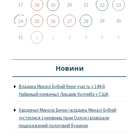
17
20
21
18
19
22
23
29
30
24
25
26
27
28
31
2
3
4
5
6
1
Новини
Владика Михаїл Бубній бере участь у 144-й
Найвищій конвенції Лицарів Колумба у США
Кардинал Микола Бичок і владика Михаїл Бубній
зустрілися з керівництвом Одеси і відвідали
пошкоджений пологовий будинок