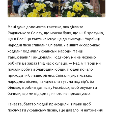
Мені дуже допомогла тактика, яка діяла за
Радянського Союзу, що можна було, що ні. Я зрозумів,
що в Росії ця тактика існує ще до сьогодні. Українці
народні пісні співали? Співали. У вишитих сорочках
ходили? Ходили? Українські народні танці
танцювали? Танцювали. Тоді чому ми не можемо
робити це зараз (під час окупації. — Ред.)?! І тоді ми
почали робити благодійні обіди. Людей почало
приходити більше, різних. Співали українських
народних пісень, танцювали тут, на подвір’ї. Ба
більше, я робив дописи у
Facebook
, щоб окупанти
бачили, що ми відкриті, нічого не приховуємо.
І знаєте, багато людей приходили, тільки щоб
послухати українську пісню, і це давало їм натхнення