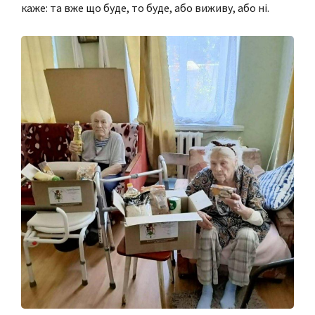
каже: та вже що буде, то буде, або виживу, або ні.