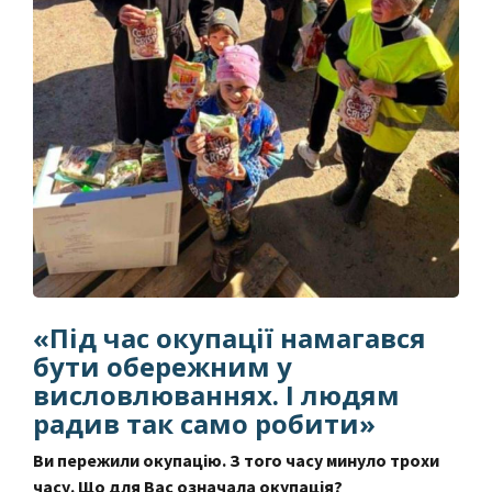
«Під час окупації намагався
бути обережним у
висловлюваннях. І людям
радив так само робити»
Ви пережили окупацію. З того часу минуло трохи
часу. Що для Вас
означала окупація?