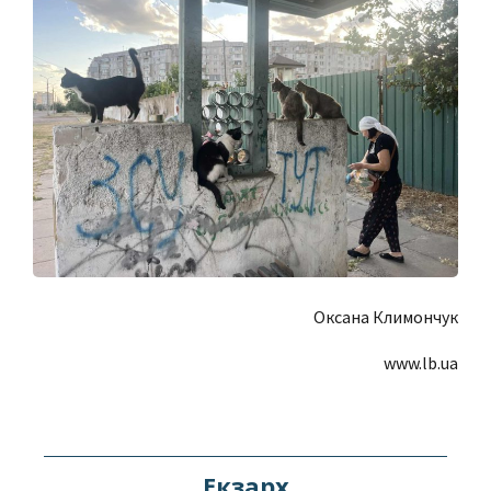
Оксана Климончук
www.lb.ua
Екзарх