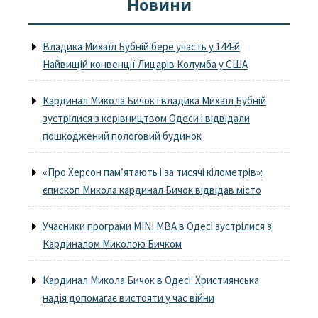
Новини
Владика Михаїл Бубній бере участь у 144-й
Найвищій конвенції Лицарів Колумба у США
Кардинал Микола Бичок і владика Михаїл Бубній
зустрілися з керівництвом Одеси і відвідали
пошкоджений пологовий будинок
«Про Херсон пам’ятають і за тисячі кілометрів»:
єпископ Микола кардинал Бичок відвідав місто
Учасники програми MINI MBA в Одесі зустрілися з
Кардиналом Миколою Бичком
Кардинал Микола Бичок в Одесі: Християнська
надія допомагає вистояти у час війни