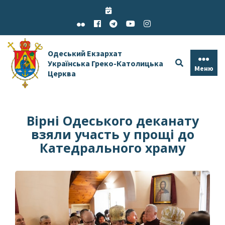
Skip
to
content
Одеський Екзархат
Українська Греко-Католицька
Меню
Церква
Вірні Одеського деканату
взяли участь у прощі до
Катедрального храму