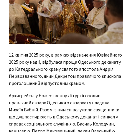
12 квітня 2025 року, в рамках відзначення Ювілейного
2025 року надії, відбулася проща Одеського деканату
до Катедрального храму святого апостола Андрія
Первозванного, який Декретом правлячого єпископа
проголошений відпустовим храмом.
Архиєрейську Божественну Літургії очолив
правлячий екзарх Одеського екзархату владика
Михаїл Бубній. Разом із ним співслужили священники
що душпастирюють в Одеському деканаті: синкел у
справах соціального служіння о. Василь Колодчин,
канцлер о. Петро Маковецький, декан Одеський о.