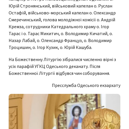
Юрій Стронянський, військовий капелан о. Руслан
Остафій, військово-морський капелан о. Олександр
Смеречинський, голова молодіжної комісії о. Андрій
Кремза, сотрудники Катедрального храму о. Ігор
Тарас і о. Тарас Микитич, о. Володимир Кичатий, о.
Назар Лабай, о. Олександр Француз, о. Володимир
Троцишин, о. Ігор Кузик, о. Юрій Кашуба.
На Божественну Літургію зібралися численно вірні з
усіх парафій УГКЦ Одеського деканату. Після
Божественної Літургії відбувся чин соборування.
Пресслужба Одеського екзархату