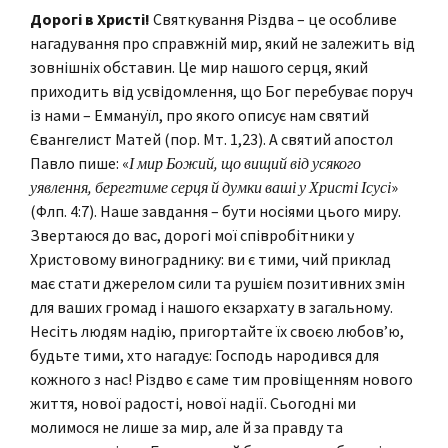
Дорогі в Христі!
Святкування Різдва – це особливе
нагадування про справжній мир, який не залежить від
зовнішніх обставин. Це мир нашого серця, який
приходить від усвідомлення, що Бог перебуває поруч
із нами – Еммануїл, про якого описує нам святий
Євангелист Матей (пор. Мт. 1,23). А святий апостол
Павло пише: «
І мир Божий, що вищий від усякого
уявлення, берегтиме серця й думки ваші у Христі Ісусі
»
(Флп. 4:7). Наше завдання – бути носіями цього миру.
Звертаюся до вас, дорогі мої співробітники у
Христовому винограднику: ви є тими, чий приклад
має стати джерелом сили та рушієм позитивних змін
для ваших громад і нашого екзархату в загальному.
Несіть людям надію, пригортайте їх своєю любов’ю,
будьте тими, хто нагадує: Господь народився для
кожного з нас! Різдво є саме тим провіщенням нового
життя, нової радості, нової надії. Сьогодні ми
молимося не лише за мир, але й за правду та