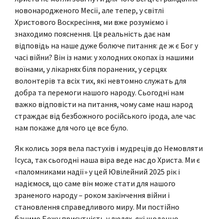
новонародженого Месії, але тепер, у світлі
Христового Воскресіння, ми вже розуміємо і
знаходимо пояснення. Ця реальність дає нам
відповідь на наше дуже болюче питання: де ж є Бог у
часі війни? Він із нами: у холодних окопах із нашими
воїнами, у лікарнях біля поранених, у серцях
волонтерів та всіх тих, які невтомно служать для
добра та перемоги нашого народу. Сьогодні нам
важко відповісти на питання, чому саме наш народ
страждає від безбожного російського ірода, але час
нам покаже для чого це все було.
Як колись зоря вела пастухів і мудреців до Немовляти
Ісуса, так сьогодні наша віра веде нас до Христа. Ми є
«паломниками надії» у цей Ювілейний 2025 рік і
надіємося, що саме він може стати для нашого
зраненого народу – роком закінчення війни і
становлення справедливого миру. Ми постійно
бачимо Божу присутність у людях, які щоденно