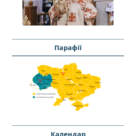
Парафії
Календар