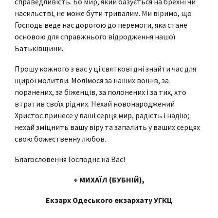
справедливість. Бо мир, який базується на брехні чи
насильстві, не може бути тривалим. Ми віримо, що
Господь веде нас дорогою до перемоги, яка стане
основою для справжнього відродження нашої
Батьківщини.
Прошу кожного з вас у ці святкові дні знайти час для
щирої молитви. Молімося за наших воїнів, за
поранених, за біженців, за полонених і за тих, хто
втратив своїх рідних. Нехай новонароджений
Христос принесе у ваші серця мир, радість і надію;
нехай зміцнить вашу віру та запалить у ваших серцях
свою божественну любов.
Благословення Господнє на Вас!
+
МИХАЇЛ (БУБНІЙ),
Екзарх Одеського екзархату УГКЦ