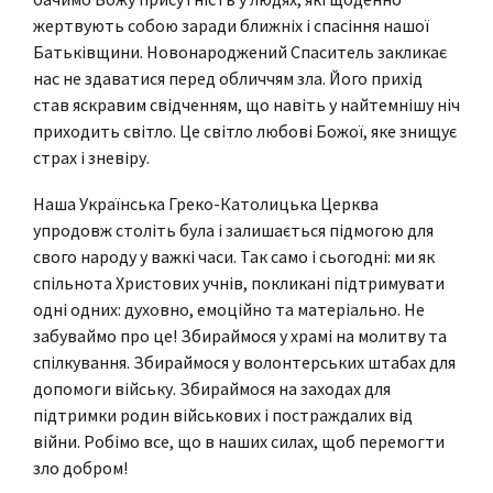
жертвують собою заради ближніх і спасіння нашої
Батьківщини. Новонароджений Спаситель закликає
нас не здаватися перед обличчям зла. Його прихід
став яскравим свідченням, що навіть у найтемнішу ніч
приходить світло. Це світло любові Божої, яке знищує
страх і зневіру.
Наша Українська Греко-Католицька Церква
упродовж століть була і залишається підмогою для
свого народу у важкі часи. Так само і сьогодні: ми як
спільнота Христових учнів, покликані підтримувати
одні одних: духовно, емоційно та матеріально. Не
забуваймо про це! Збираймося у храмі на молитву та
спілкування. Збираймося у волонтерських штабах для
допомоги війську. Збираймося на заходах для
підтримки родин військових і постраждалих від
війни. Робімо все, що в наших силах, щоб перемогти
зло добром!