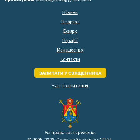
Новини
Екзархат
Екзарх
Парафії
Монашество
Контакти
ЗАПИТАТИ У СВЯЩЕННИКА
Часті запитання
Усі права застережено.
© 2005-2026. Одеський екзархат УГКЦ.