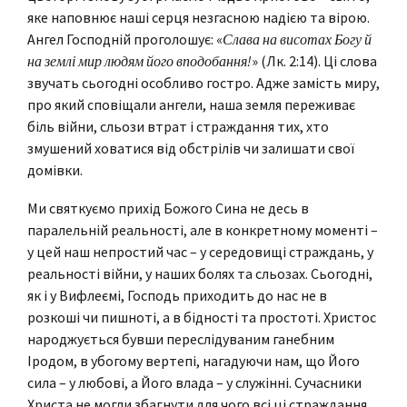
яке наповнює наші серця незгасною надією та вірою.
Ангел Господній проголошує: «
Слава на висотах Богу й
на землі мир людям його вподобання
!
» (Лк. 2:14). Ці слова
звучать сьогодні особливо гостро. Адже замість миру,
про який сповіщали ангели, наша земля переживає
біль війни, сльози втрат і страждання тих, хто
змушений ховатися від обстрілів чи залишати свої
домівки.
Ми святкуємо прихід Божого Сина не десь в
паралельній реальності, але в конкретному моменті –
у цей наш непростий час – у середовищі страждань, у
реальності війни, у наших болях та сльозах. Сьогодні,
як і у Вифлеємі, Господь приходить до нас не в
розкоші чи пишноті, а в бідності та простоті. Христос
народжується бувши переслідуваним ганебним
Іродом, в убогому вертепі, нагадуючи нам, що Його
сила – у любові, а Його влада – у служінні. Сучасники
Христа не могли збагнути для чого всі ці страждання