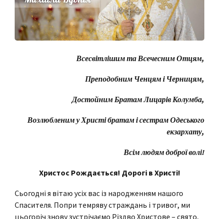
Всесвітлішим та Всечесним Отцям,
Преподобним Ченцям і Черницям,
Достойним Братам Лицарів Колумба,
Возлюбленим у Христі братам і сестрам Одеського
екзархату,
Всім людям доброї волі!
Христос Рождається! Дорогі в Христі!
Сьогодні я вітаю усіх вас із народженням нашого
Спасителя. Попри темряву страждань і тривог, ми
цьогоріч знову зустрічаємо Різдво Христове – свято,