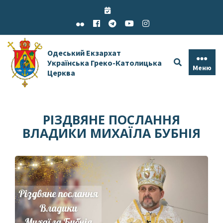
Skip
to
content
Одеський Екзархат
Українська Греко-Католицька
Меню
Церква
РІЗДВЯНЕ ПОСЛАННЯ
ВЛАДИКИ МИХАЇЛА БУБНІЯ