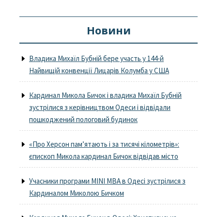
Новини
Владика Михаїл Бубній бере участь у 144-й
Найвищій конвенції Лицарів Колумба у США
Кардинал Микола Бичок і владика Михаїл Бубній
зустрілися з керівництвом Одеси і відвідали
пошкоджений пологовий будинок
«Про Херсон пам’ятають і за тисячі кілометрів»:
єпископ Микола кардинал Бичок відвідав місто
Учасники програми MINI MBA в Одесі зустрілися з
Кардиналом Миколою Бичком