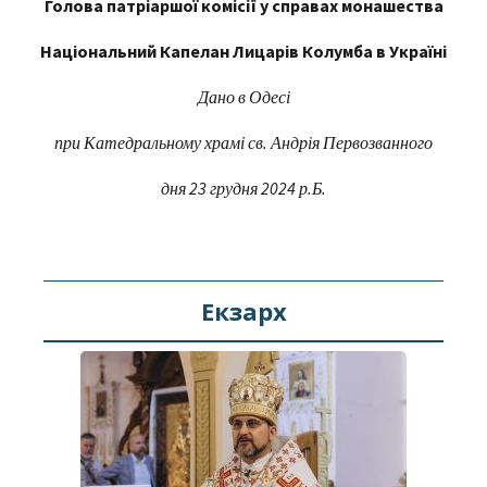
Голова патріаршої комісії у справах монашества
Національний Капелан Лицарів Колумба в Україні
Дано в Одесі
при Катедральному храмі св. Андрія Первозванного
дня 23 грудня 202
4
р.Б.
Екзарх