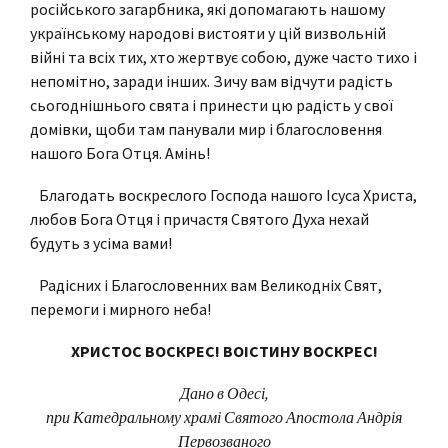
російського загарбника, які допомагають нашому
українському народові вистояти у цій визвольній
війні та всіх тих, хто жертвує собою, дуже часто тихо і
непомітно, заради інших. Зичу вам відчути радість
сьогоднішнього свята і принести цю радість у свої
домівки, щоби там панували мир і благословення
нашого Бога Отця. Амінь!
Благодать воскреслого Господа нашого Ісуса Христа,
любов Бога Отця і причастя Святого Духа нехай
будуть з усіма вами!
Радісних і Благословенних вам Великодніх Свят,
перемоги і мирного неба!
ХРИСТОС ВОСКРЕС! ВОІСТИНУ ВОСКРЕС!
Дано в Одесі,
при Катедральному храмі Святого Апостола Андрія
Первозваного