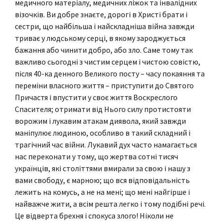
медичного матеріалу, медичних ліжок та інвалідних
візочків. Ви добре знаєте, дорогі в Христі брати і
сестри, що найбільша і найскладніша війна завжди
триває у людському серці, в якому зароджується
бажання або чинити добро, або зло. Саме тому так
важливо сьогодні з чистим серцем і чистою совістю,
після 40-ка денного Великого посту – часу покаяння та
переміни власного життя – приступити до Святого
Причастя і впустити у своє життя Воскреслого
Спасителя; отримати від Нього силу протистояти
ворожим і лукавим атакам диявола, який завжди
маніпулює людиною, особливо в такий складний і
трагічний час війни. Лукавий дух часто намагається
нас переконати у тому, що жертва сотні тисяч
українців, які століттями вмирали за свою і нашу з
вами свободу, є марною; що вся відповідальність
лежить на комусь, а не на мені; що мені найгірше і
найважче жити, а всім решта легко і тому подібні речі.
Це відверта брехня і спокуса злого! Ніколи не