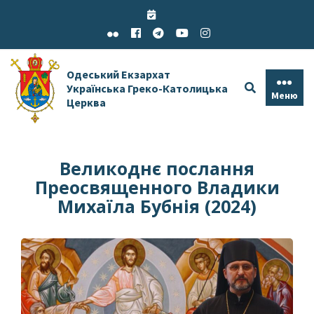
Skip
to
content
Одеський Екзархат
Українська Греко-Католицька
Меню
Церква
Великоднє послання
Преосвященного Владики
Михаїла Бубнія (2024)