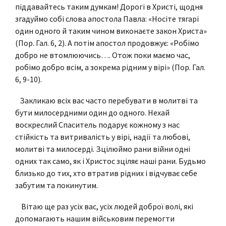
піддавайтесь таким думкам! Дорогі в Христі, щодня
згадуймо собі слова апостола Павла: «Носіте тягарі
один одного й таким чином виконаєте закон Христа»
(Пор. Гал. 6, 2). А потім апостол продовжує: «Робімо
добро не втомлюючись…. Отож поки маємо час,
робімо добро всім, а зокрема рідним у вірі» (Пор. Гал.
6, 9-10).
Закликаю всіх вас часто перебувати в молитві та
бути милосердними один до одного. Нехай
воскреслий Спаситель подарує кожному з нас
стійкість та витривалість у вірі, надії та любові,
молитві та милосерді. Зцілюймо рани війни одні
одних так само, як і Христос зціляє наші рани. Будьмо
близько до тих, хто втратив рідних і відчуває себе
забутим та покинутим.
Вітаю ще раз усіх вас, усіх людей доброї волі, які
допомагають нашим військовим перемогти