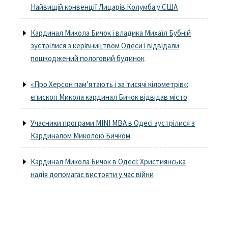
Найвищій конвенції Лицарів Колумба у США
Кардинал Микола Бичок і владика Михаїл Бубній
зустрілися з керівництвом Одеси і відвідали
пошкоджений пологовий будинок
«Про Херсон пам’ятають і за тисячі кілометрів»:
єпископ Микола кардинал Бичок відвідав місто
Учасники програми MINI MBA в Одесі зустрілися з
Кардиналом Миколою Бичком
Кардинал Микола Бичок в Одесі: Християнська
надія допомагає вистояти у час війни