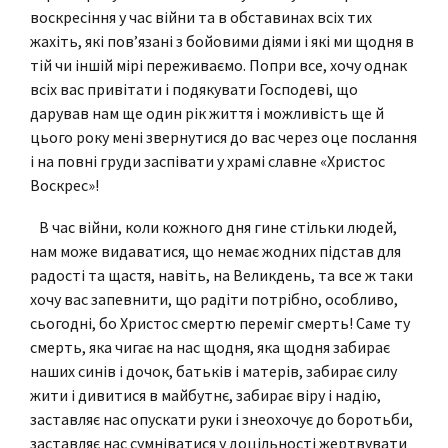
воскресіння у час війни та в обставинах всіх тих
жахіть, які повʼязані з бойовими діями і які ми щодня в
тій чи іншій мірі переживаємо. Попри все, хочу однак
всіх вас привітати і подякувати Господеві, що
дарував нам ще один рік життя і можливість ще й
цього року мені звернутися до вас через оце послання
і на повні груди заспівати у храмі славне «Христос
Воскрес»!
В час війни, коли кожного дня гине стільки людей,
нам може видаватися, що немає жодних підстав для
радості та щастя, навіть, на Великдень, та все ж таки
хочу вас запевнити, що радіти потрібно, особливо,
сьогодні, бо Христос смертю переміг смерть! Саме ту
смерть, яка чигає на нас щодня, яка щодня забирає
наших синів і дочок, батьків і матерів, забирає силу
жити і дивитися в майбутнє, забирає віру і надію,
заставляє нас опускати руки і знеохочує до боротьби,
заставляє нас сумніватися у доцільності жертвувати