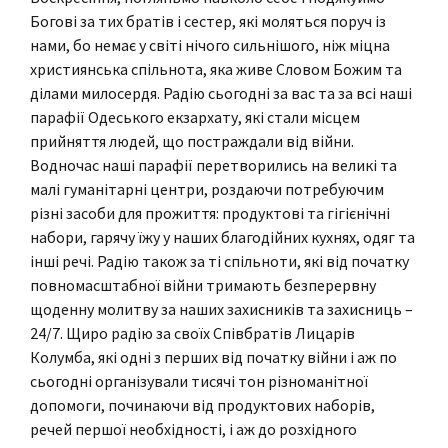
Богові за тих братів і сестер, які моляться поруч із
нами, бо немає у світі нічого сильнішого, ніж міцна
християнська спільнота, яка живе Словом Божим та
ділами милосердя. Радію сьогодні за вас та за всі наші
парафії Одеського екзархату, які стали місцем
прийняття людей, що постраждали від війни.
Водночас наші парафії перетворились на великі та
малі гуманітарні центри, роздаючи потребуючим
різні засоби для прожиття: продуктові та гігієнічні
набори, гарячу їжу у наших благодійних кухнях, одяг та
інші речі. Радію також за ті спільноти, які від початку
повномасштабної війни тримають безперервну
щоденну молитву за наших захисників та захисниць –
24/7. Щиро радію за своїх Співбратів Лицарів
Колумба, які одні з перших від початку війни і аж по
сьогодні організували тисячі тон різноманітної
допомоги, починаючи від продуктових наборів,
речей першої необхідності, і аж до розхідного