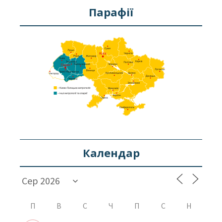
Парафії
Календар
П
В
С
Ч
П
С
Н