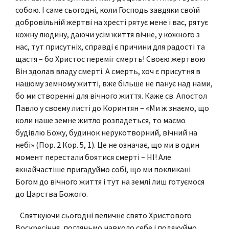
собою. І саме сьогодні, коли Господь завдяки своїй
добровільній жертві на хресті рятує мене і вас, рятує
кожну людину, даючи усім життя вічне, у кожного з
нас, тут присутніх, справді є причини для радості та
щастя – бо Христос переміг смерть! Своєю жертвою
Він здолав владу смерті. А смерть, хоч є присутня в
нашому земному житті, вже більше не панує над нами,
бо ми створенні для вічного життя. Каже св. Апостол
Павло у своєму листі до Коринтян – «Ми ж знаємо, що
коли наше земне житло розпадеться, то маємо
будівлю Божу, будинок нерукотворний, вічний на
небі» (Пор. 2 Кор. 5, 1). Це не означає, що ми в один
момент перестали боятися смерті – НІ! Але
якнайчастіше пригадуймо собі, що ми покликані
Богом до вічного життя і тут на землі лиш готуємося
до Царства Божого.
Святкуючи сьогодні величне свято Христового
Воскресіння, погляньмо навколо себе і подякуймо