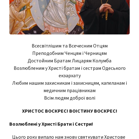
Всесвітлішим та Всечесним Отцям
Преподобним Ченцям і Черницям
Достойним Братам Лицарям Колумба
Возлюбленим у Христі братам і сестрам Одеського
екзархату
Любим нашим захисникам і захисницям, капеланам і
медичним працівникам
Всім людям доброї волі
ХРИСТОС ВОСКРЕС! ВОІСТИНУ ВОСКРЕС!
Возлюблені у Христі Брати і Сестри!
Цього року випало нам знову святкувати Христове