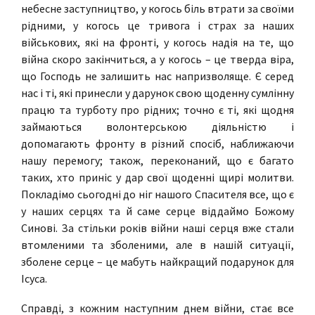
небесне заступництво, у когось біль втрати за своїми
рідними, у когось це тривога і страх за наших
військових, які на фронті, у когось надія на те, що
війна скоро закінчиться, а у когось – це тверда віра,
що Господь не залишить нас напризволяще. Є серед
нас і ті, які принесли у дарунок свою щоденну сумлінну
працю та турботу про рідних; точно є ті, які щодня
займаються волонтерською діяльністю і
допомагають фронту в різний спосіб, наближаючи
нашу перемогу; також, переконаний, що є багато
таких, хто приніс у дар свої щоденні щирі молитви.
Покладімо сьогодні до ніг нашого Спасителя все, що є
у наших серцях та й саме серце віддаймо Божому
Синові. За стільки років війни наші серця вже стали
втомленими та зболеними, але в нашій ситуації,
зболене серце – це мабуть найкращий подарунок для
Ісуса.
Справді, з кожним наступним днем війни, стає все