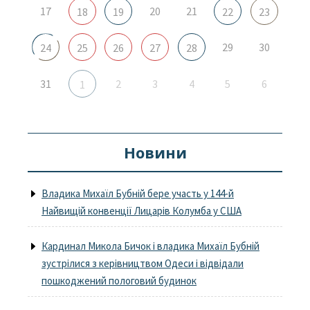
17
20
21
18
19
22
23
29
30
24
25
26
27
28
31
2
3
4
5
6
1
Новини
Владика Михаїл Бубній бере участь у 144-й
Найвищій конвенції Лицарів Колумба у США
Кардинал Микола Бичок і владика Михаїл Бубній
зустрілися з керівництвом Одеси і відвідали
пошкоджений пологовий будинок