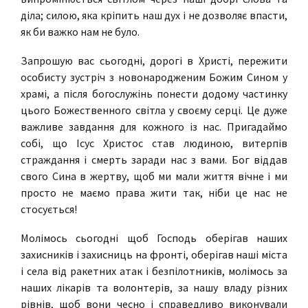
діла; силою, яка кріпить наш дух і не дозволяє впасти,
як би важко нам не було.
Запрошую вас сьогодні, дорогі в Христі, пережити
особисту зустріч з новонародженим Божим Сином у
храмі, а після богослужінь понести додому частинку
цього Божественного світла у своєму серці. Це дуже
важливе завдання для кожного із нас. Пригадаймо
собі, що Ісус Христос став людиною, витерпів
страждання і смерть заради нас з вами. Бог віддав
свого Сина в жертву, щоб ми мали життя вічне і ми
просто не маємо права жити так, ніби це нас не
стосується!
Молімось сьогодні щоб Господь оберігав наших
захисників і захисниць на фронті, оберігав наші міста
і села від ракетних атак і безпілотників, молімось за
наших лікарів та волонтерів, за нашу владу різних
рівнів, щоб вони чесно і справедливо виконували