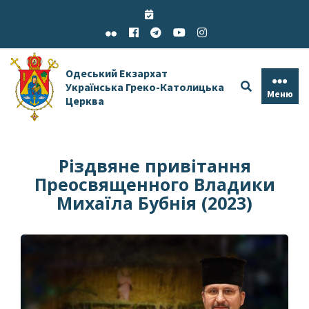
Skip
to
content
Одеський Екзархат
Українська Греко-Католицька
Меню
Церква
Різдвяне привітання
Преосвященного Владики
Михаїла Бубнія (2023)