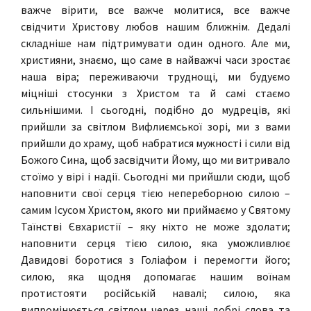
важче вірити, все важче молитися, все важче
свідчити Христову любов нашим ближнім. Дедалі
складніше нам підтримувати один одного. Але ми,
християни, знаємо, що саме в найважчі часи зростає
наша віра; переживаючи труднощі, ми будуємо
міцніші стосунки з Христом та й самі стаємо
сильнішими. І сьогодні, подібно до мудреців, які
прийшли за світлом Вифлиємської зорі, ми з вами
прийшли до храму, щоб набратися мужності і сили від
Божого Сина, щоб засвідчити Йому, що ми витривало
стоїмо у вірі і надії. Сьогодні ми прийшли сюди, щоб
наповнити свої серця тією непереборною силою –
самим Ісусом Христом, якого ми приймаємо у Святому
Таїнстві Євхаристії – яку ніхто не може здолати;
наповнити серця тією силою, яка уможливлює
Давидові боротися з Голіафом і перемогти його;
силою, яка щодня допомагає нашим воїнам
протистояти російській навалі; силою, яка
випромінюється світлом через наші добрі слова та