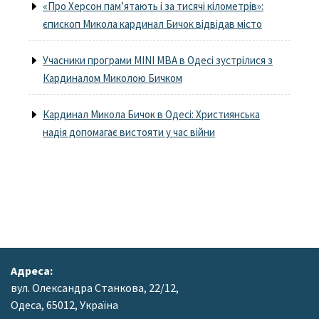
«Про Херсон пам’ятають і за тисячі кілометрів»:
єпископ Микола кардинал Бичок відвідав місто
Учасники програми MINI MBA в Одесі зустрілися з
Кардиналом Миколою Бичком
Кардинал Микола Бичок в Одесі: Християнська
надія допомагає вистояти у час війни
Адреса:
вул. Олександра Станкова, 22/12,
Одеса, 65012, Україна