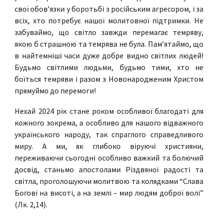
свої обов’язки у боротьбі з російським агресором, і за
всіх, хто потребує нашої молитовної підтримки. Не
забуваймо, що світло завжди перемагає темряву,
якою б страшною та темрява не була. Пам’ятаймо, що
в найтемніші часи дуже добре видно світлих людей!
Будьмо світлими людьми, будьмо тими, хто не
боїться темряви і разом з Новонародженим Христом
прямуймо до перемоги!
Нехай 2024 рік стане роком особливої благодаті для
кожного зокрема, а особливо для нашого відважного
українського народу, так спраглого справедливого
миру. А ми, як глибоко віруючі християни,
переживаючи сьогодні особливо важкий та болючий
досвід, станьмо апостолами Різдвяної радості та
світла, проголошуючи молитвою та колядками “Слава
Богові на висоті, а на землі – мир людям доброї волі”
(Лк. 2,14).