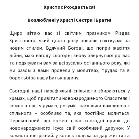
Христос Рождається!
Возлюблені у Христі Сестри і Брати!
Щиро вітаю вас зі світлим празником Різдва
Христового, який цього року вперше святкуємо за
новим стилем. Вдячний Богові, що попри жахіття
війни, маю нагоду сьогодні знову звернутися до вас
та подякувати вам за всі зусилля останнього року, які
ми разом з вами провели у молитвах, трудах та в
боротьбі за нашу Батьківщину.
Сьогодні наші парафіяльні спільноти збираються у
храмах, щоб привітати новонародженого Спасителя і
кожен з вас, я думаю, розуміє, наскільки важливою є
спільнота – особливо та, яка постійно молиться.
Переконаний, що кожен з вас сьогодні приніс до
новонародженого Ісуса свій особливий дарунок. У
кожного він різний: у когось подяка за дар життя та