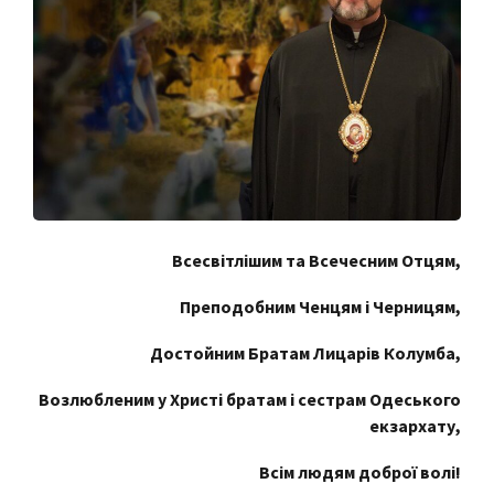
Всесвітлішим та Всечесним Отцям,
Преподобним Ченцям і Черницям,
Достойним Братам Лицарів Колумба,
Возлюбленим у Христі братам і сестрам Одеського
екзархату,
Всім людям доброї волі!