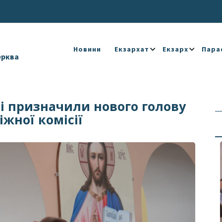
Новини
Екзархат
Екзарх
Пара
ерква
і призначили нового голову
жної комісії