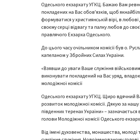
Одеського екзархату УГКЦ. Бажаю Вам ревно
покладених на Вас обовʼязків, щоб якнайбі
формуватися у християнській вірі, в любові 
своєму серці відвагу та палку любов до своє
правлячого Екзарха Одеського.
До цього часу очільником комісії був о. Ру
капеланом у Збройних Силах України.
«Взявши до уваги Ваше служіння військовим
виконувати покладений на Вас уряд, владою
молодіжної комісії
Одеського екзархату УГКЦ. Щиро вдячний Вам
розвиток молодіжної комісії. Дякую за нашу
південних теренах України» – зазначається в
голови Молодіжної комісії Одеського екзарх
Від імені духовенства, монашества, молоді 
сумлінне служіння. Новоіменованому голові