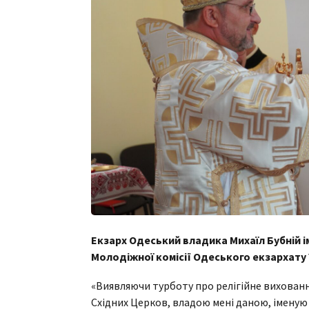
Екзарх Одеський владика Михаїл Бубній 
Молодіжної комісії Одеського екзархату
«Виявляючи турботу про релігійне виховання
Східних Церков, владою мені даною, іменую 