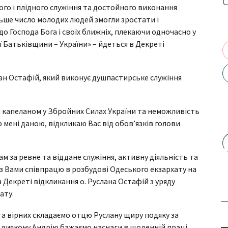
го і плідного служіння та достойного виконання
льше число молодих людей змогли зростати і
до Господа Бога і своїх ближніх, плекаючи одночасно у
ї Батьківщини – України» – йдеться в Декреті
слан Остафій, який виконує душпастирське служіння
 капеланом у Збройних Силах України та неможливість
 мені даною, відкликаю Вас від обовʼязків голови
 за ревне та віддане служіння, активну діяльність та
 з Вами співпрацю в розбудові Одеського екзархату на
 Декреті відкликання о. Руслана Остафій з уряду
ату.
та вірних складаємо отцю Руслану щиру подяку за
, диякону Андрію бажаємо наснаги в щоденній праці.