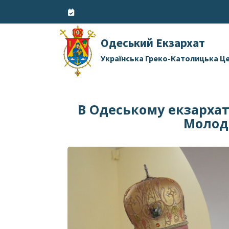
Skip
to
content
Одеський Екзархат
Українська Греко-Католицька Ц
В Одеському екзархат
Молоді