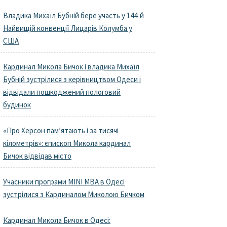
Владика Михаїл Бубній бере участь у 144-й
Найвищій конвенції Лицарів Колумба у
США
Кардинал Микола Бичок і владика Михаїл
Бубній зустрілися з керівництвом Одеси і
відвідали пошкоджений пологовий
будинок
«Про Херсон пам’ятають і за тисячі
кілометрів»: єпископ Микола кардинал
Бичок відвідав місто
Учасники програми MINI MBA в Одесі
зустрілися з Кардиналом Миколою Бичком
Кардинал Микола Бичок в Одесі: