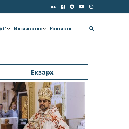
фії
Монашество
Контакти
Екзарх