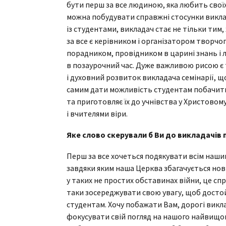
бути перш за все людиною, яка любить своїх
можна побудувати справжні стосунки виклад
із студентами, викладач стає не тільки тим
за все є керівником і організатором творчо
порадником, провідником в царині знань і 
в позаурочний час. Дуже важливою рисою є
і духовний розвиток викладача семінарії, щ
самим дати можливість студентам побачити
та приготовляє їх до учнівства у Христов
і вчителями віри.
Яке слово скерували б Ви до викладачів
Перш за все хочеться подякувати всім нашим
завдяки яким наша Церква збагачується но
у таких не простих обставинах війни, це сп
таки зосереджувати свою увагу, щоб достой
студентам. Хочу побажати Вам, дорогі викл
фокусувати свій погляд на нашого найвищог