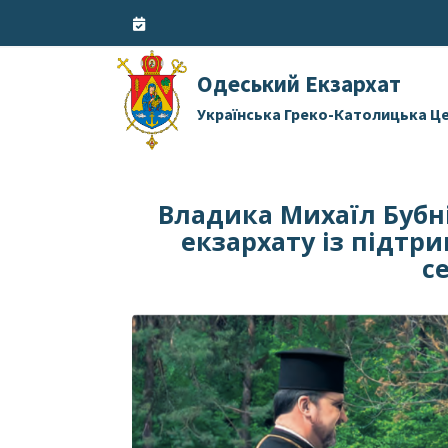
Skip
to
content
Одеський Екзархат
Українська Греко-Католицька Ц
Владика Михаїл Бубні
екзархату із підтр
с