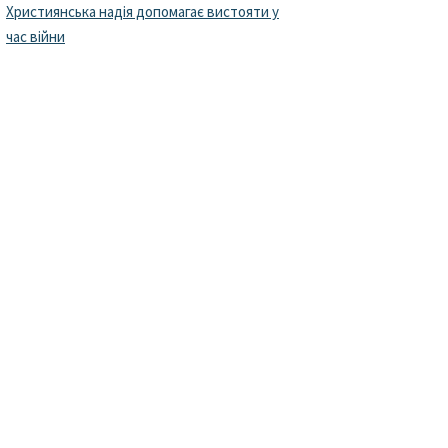
Християнська надія допомагає вистояти у
час війни