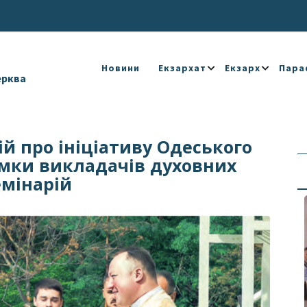
Новини
Екзархат
Екзарх
Пара
ерква
й про ініціативу Одеського
имки викладачів духовних
емінарій