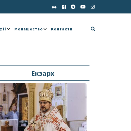
фії
Монашество
Контакти
Екзарх