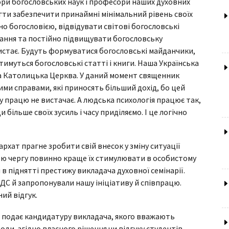
ори богословських наук і професори наших духовних
гти забезпечити принаймні мінімальний рівень своїх
о богословією, відвідувати світові богословські
нання та постійно підвищувати богословську
ристає. Будуть формуватися богословські майданчики,
имуться богословські статті і книги. Наша Українська
а Католицька Церква. У даний момент священник
ми справами, які приносять більший дохід, бо цей
 працю не вистачає. А людська психологія працює так,
більше своїх зусиль і часу приділяємо. І це логічно
архат прагне зробити свій внесок у зміну ситуації
вою чергу повинно краще їх стимулювати в особистому
 в піднятті престижу викладача духовної семінарії.
ТДС й запропонували нашу ініціативу й співпрацю.
ий відгук.
м подає кандидатуру викладача, якого вважають
ди, згідно власного рішення чи відгуку студентів.