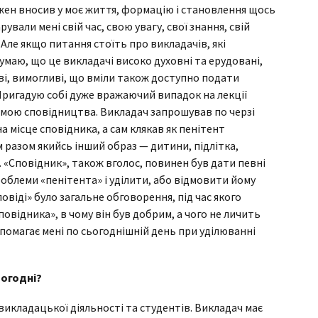
Кожен вносив у моє життя, формацію і становлення щось
ували мені свій час, свою увагу, свої знання, свій
 Але якщо питання стоїть про викладачів, які
маю, що це викладачі високо духовні та ерудовані,
ві, вимогливі, що вміли також доступно подати
 Пригадую собі дуже вражаючий випадок на лекції
темою сповідництва. Викладач запрошував по черзі
а місце сповідника, а сам клякав як пенітент
м разом якийсь інший образ — дитини, підлітка,
д. «Сповідник», також вголос, повинен був дати певні
облеми «пенітента» і уділити, або відмовити йому
повіді» було загальне обговорення, під час якого
овідника», в чому він був добрим, а чого не личить
помагає мені по сьогоднішній день при уділюванні
ьогодні?
викладацької діяльності та студентів. Викладач має