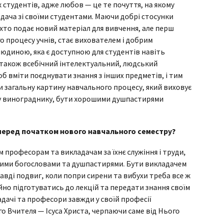
 студентів, адже любов — це те почуття, на якому
ача зі своїми студентами. Маючи добрі стосунки
, хто подає новий матеріал для вивчення, але перш
го процесу учнів, стає вихователем і добрим
людиною, яка є доступною для студентів навіть
 також всебічний інтелектуальний, людський
об вміти поєднувати знання з інших предметів, і тим
 загальну картину навчального процесу, який виховує
ому винограднику, бути хорошими душпастирями
 перед початком нового навчального семестру?
 професорам та викладачам за їхнє служіння і труди,
вими богословами та душпастирями. Бути викладачем
равді подвиг, коли попри сирени та вибухи треба все ж
но підготуватись до лекцій та передати знання своїм
адачі та професори завжди у своїй професії
о Вчителя — Ісуса Христа, черпаючи саме від Нього