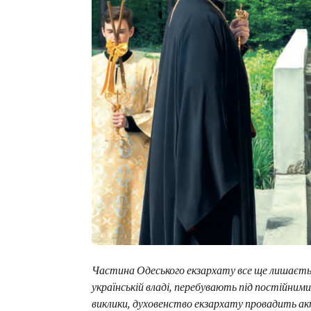
Частина Одеського екзархату все ще лишається
українській владі, перебувають під постійним
виклики, духовенство екзархату провадить ак