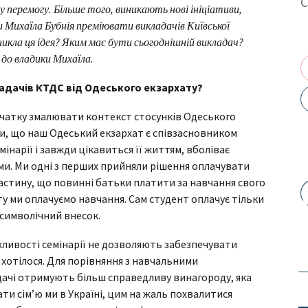
еремогу. Більше того, виникають нові ініціативи,
ки Михаїла Бубнія преміювати викладачів Київської
никла ця ідея? Яким має бути сьогоднішній викладач?
 до владики Михаїла.
ладачів КТДС від Одеського екзархату?
очатку змалювати контекст стосунків Одеського
и, що наш Одеський екзархат є співзасновником
інарії і завжди цікавиться її життям, вболіває
ами. Ми одні з перших прийняли рішення оплачувати
 частину, що повинні батьки платити за навчання свого
ту ми оплачуємо навчання. Сам студент оплачує тільки
 символічний внесок.
жливості семінарії не дозволяють забезпечувати
 хотілося. Для порівняння з навчальними
ачі отримують більш справедливу винагороду, яка
ти сім’ю ми в Україні, цим на жаль похвалитися