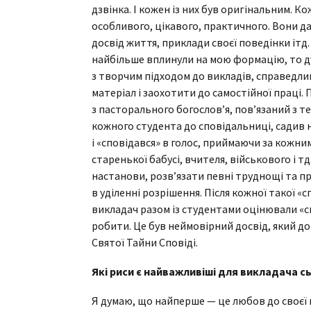
дзвінка. І кожен із них був оригінальним. 
особливого, цікавого, практичного. Вони дар
досвід життя, приклади своєї поведінки ітд.
найбільше вплинули на мою формацію, то ду
з творчим підходом до викладів, справедли
матеріал і заохотити до самостійної праці.
з пасторального богослов’я, пов’язаний з 
кожного студента до сповідальниці, садив н
і «сповідався» в голос, приймаючи за кожни
старенької бабусі, вчителя, військового і т
настанови, розв’язати певні труднощі та пр
в уділенні розрішення. Після кожної такої «с
викладач разом із студентами оцінювали «сп
робити. Це був неймовірний досвід, який до
Святої Тайни Сповіді.
Які риси є найважливіші для викладача с
Я думаю, що найперше — це любов до своєї 