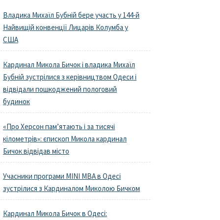
Владика Михаїл Бубній бере участь у 144-й
Найвищій конвенції Лицарів Колумба у
США
Кардинал Микола Бичок і владика Михаїл
Бубній зустрілися з керівництвом Одеси і
відвідали пошкоджений пологовий
будинок
«Про Херсон пам’ятають і за тисячі
кілометрів»: єпископ Микола кардинал
Бичок відвідав місто
Учасники програми MINI MBA в Одесі
зустрілися з Кардиналом Миколою Бичком
Кардинал Микола Бичок в Одесі: