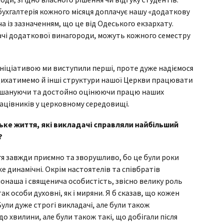
бухгалтерія кожного місяця доплачує нашу «додаткову
 із зазначенням, що це від Одеського екзархату.
ачі додаткової винагороди, можуть кожного семестру
ю ініціативою ми виступили перші, проте дуже надіємося
адихатимемо й інші структури нашої Церкви працювати
но шануючи та достойно оцінюючи працю наших
рацівників у церковному середовищі.
ке життя, які викладачі справляли найбільший
?
я завжди приємно та зворушливо, бо це були роки
же динамічні. Окрім настоятелів та співбратів
онаша і священича особистість, звісно велику роль
ак особи духовні, як і миряни. Я б сказав, що кожен
ули дуже строгі викладачі, але були також
о хвилини, але були також такі, що добігали після