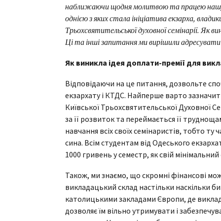
наближаючи щодня молитвою та працею нашу п
однією з яких стала ініціатива екзарха, влади
Трьохсвятительської духовної семінарії. Як ви
Ці та інші запитання ми вирішили адресувати
Як виникла ідея доплати-премії для вик
Відповідаючи на це питання, дозвольте сп
екзархату і КТДС. Найперше варто зазначит
Київської Трьохсвятительської Духовної Сем
за її розвиток та переймається її труднощ
навчання всіх своїх семінаристів, тобто ту
сина. Всім студентам від Одеського екзарха
1000 гривень у семестр, як свій мінімальний
Також, ми знаємо, що скромні фінансові мо
викладацький склад настільки наскільки би
католицькими закладами Європи, де виклад
дозволяє їм вільно утримувати і забезпечува