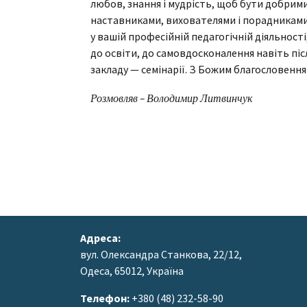
любов, знання і мудрість, щоб бути добрим
наставниками, вихователями і порадниками.
у вашій професійній педагогічній діяльнос
до освіти, до самовдосконалення навіть піс
закладу — семінарії. З Божим благословенн
Розмовляв – Володимир Литвинчук
Адреса:
вул. Олександра Станкова, 22/12,
Одеса, 65012, Україна
Телефон:
+380 (48) 232-58-90