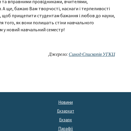
и та вправними провідниками, вчителями,
 А ще, бажаю Вам творчості, наснаги і терпеливості
ті, щоб прищепити студентам бажання і любов до науки,
ля того, як вони полишать стіни навчального
ям у новий навчальний семестр!
Джерело:
Синод Єпископів УГКЦ
Новини
Екзархат
Екзарх
Парафії