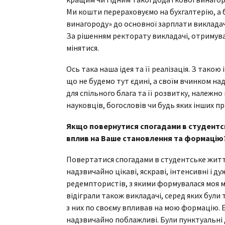
Ми кошти перераховуємо на бухгалтерію, а 
винагороду» до основної зарплати викладача
За рішенням ректорату викладачі, отримув
мінятися.
Ось така наша ідея та її реалізація. З тако
що не будемо тут єдині, а своїм вчинком н
для спільного блага та її розвитку, належ
науковців, богословів чи будь яких інших п
Якщо повернутися спогадами в студентсь
вплив на Ваше становлення та формацію
Повертатися спогадами в студентське житт
надзвичайно цікаві, яскраві, інтенсивні і ду
редемптористів, з якими формувалася моя м
відіграли також викладачі, серед яких були т
з них по своєму впливав на мою формацію. Б
надзвичайно поблажливі. Були пунктуальні д