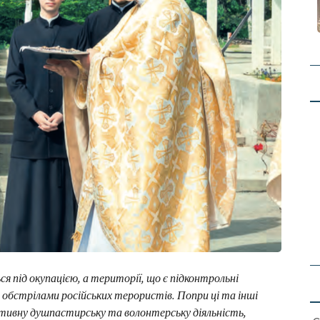
 під окупацією, а території, що є підконтрольні
и обстрілами російських терористів. Попри ці та інші
тивну душпастирську та волонтерську діяльність,