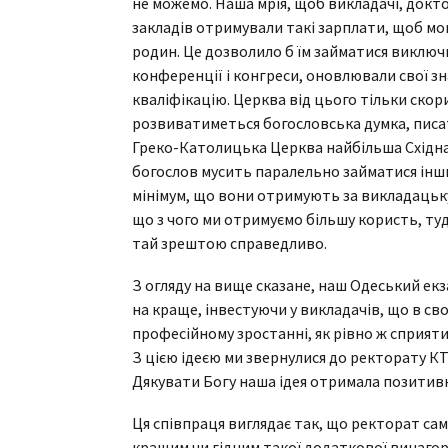
не можемо. Наша мрія, щоб викладачі, докт
закладів отримували такі зарплати, щоб мо
родин. Це дозволило б їм займатися виключн
конференції і конгреси, оновлювали свої з
кваліфікацію. Церква від цього тільки ско
розвиватиметься богословська думка, писат
Греко-Католицька Церква найбільша Східн
богослов мусить паралельно займатися інши
мінімум, що вони отримують за викладацьку
що з чого ми отримуємо більшу користь, туди 
тай зрештою справедливо.
З огляду на вище сказане, наш Одеський екз
на краще, інвестуючи у викладачів, що в с
професійному зростанні, як рівно ж сприяти
З цією ідеєю ми звернулися до ректорату К
Дякувати Богу наша ідея отримала позитивн
Ця співпраця виглядає так, що ректорат са
кращим чи гідним такої додаткової винагоро