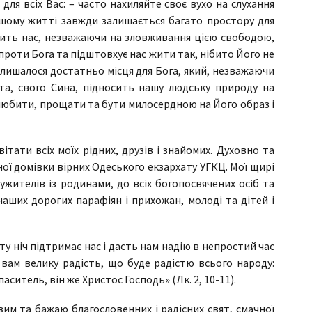
 для всіх Вас: – часто нахиляйте своє вухо на слухання
ашому житті завжди залишається багато простору для
бить нас, незважаючи на зловживання цією свободою,
проти Бога та підштовхує нас жити так, нібито Його не
алишалося достатньо місця для Бога, який, незважаючи
иста, свого Сина, підносить нашу людську природу на
любити, прощати та бути милосердною на Його образ і
ітати всіх моїх рідних, друзів і знайомих. Духовно та
ної домівки вірних Одеського екзархату УГКЦ. Мої щирі
жителів із родинами, до всіх богопосвячених осіб та
наших дорогих парафіян і прихожан, молоді та дітей і
ту ніч підтримає нас і дасть нам надію в непростий час
ю вам велику радість, що буде радістю всього народу:
аситель, він же Христос Господь» (Лк. 2, 10-11).
вим та бажаю благословенних і радісних свят, смачної