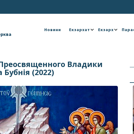
Новини
Екзархат
Екзарх
Пара
ерква
 Преосвященного Владики
 Бубнія (2022)