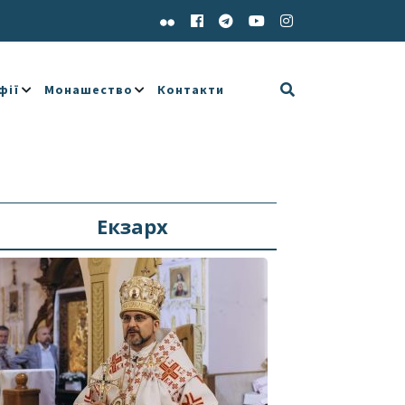
фії
Монашество
Контакти
Екзарх