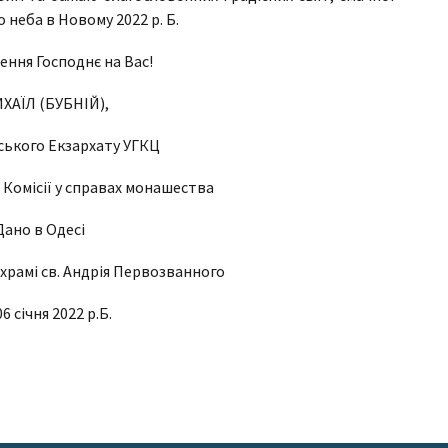
 неба в Новому 2022 р. Б.
ення Господнє на Вас!
ИХАЇЛ (БУБНІЙ),
ського Екзархату УГКЦ
 Комісії у справах монашества
Дано в Одесі
храмі св. Андрія Первозванного
6 січня 2022 р.Б.