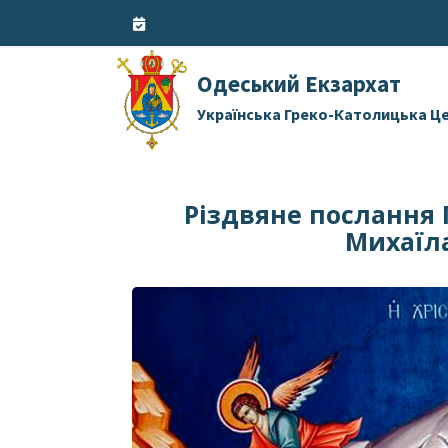
Skip
to
content
Одеський Екзархат
Українська Греко-Католицька Ц
Різдвяне послання
Михаїла