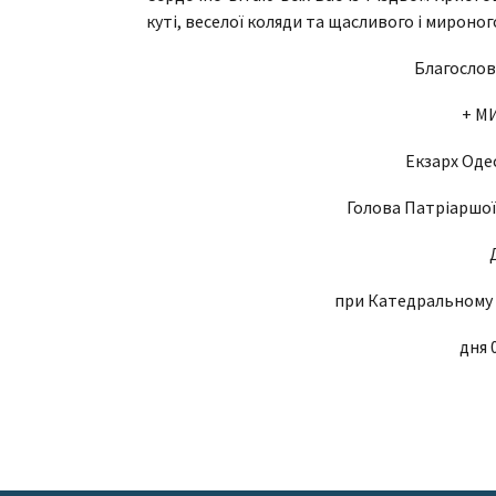
куті, веселої коляди та щасливого і мироного
Благослов
+ М
Екзарх Оде
Голова Патріаршої
при Катедральному 
дня 0