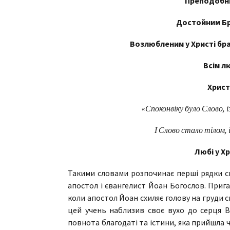
Преподобни
Достойним Бр
Возлюбленим у Христі бра
Всім л
Христ
«Споконвіку було Слово, із
І Слово стало тілом, 
Любі у Хр
Такими словами розпочинає перші рядки св
апостол і євангелист Йоан Богослов. Прига
коли апостол Йоан схиляє голову на груди 
цей учень наблизив своє вухо до серця Вч
повнота благодаті та істини, яка прийшла че