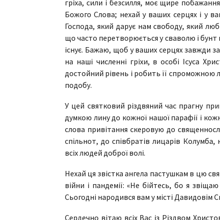
гріха, сили і безсилля, моє щире побажання
Божого Слова; нехай у ваших серцях і у в
Господа, який дарує нам свободу, який лю
що часто перетворюється у сваволю і бунт 
існує. Бажаю, щоб у ваших серцях завжди з
на наші численні гріхи, в особі Ісуса Хр
достойний рівень і робить її спроможною 
подобу.
У цей святковий різдвяний час прагну прив
думкою лину до кожної нашої парафії і кож
слова привітання скеровую до священнослу
спільнот, до співбратів лицарів Колумба, 
всіх людей доброї волі.
Нехай ця звістка ангела пастушкам в цю свя
війни і пандемії: «Не бійтесь, бо я звіща
Сьогодні народився вам у місті Давидовім Сп
Сердечно вітаю всіх Вас із Різдвом Христо