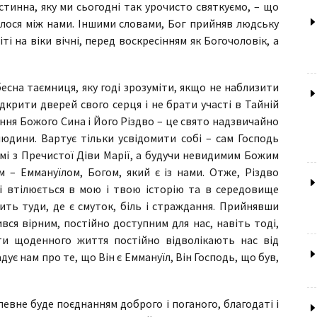
стинна, яку ми сьогодні так урочисто святкуємо, – що
илося між нами. Іншими словами, Бог прийняв людську
і на віки вічні, перед воскресінням як Богочоловік, а
бесна таємниця, яку годі зрозуміти, якщо не наблизити
ідкрити дверей свого серця і не брати участі в Тайній
ення Божого Сина і Його Різдво – це свято надзвичайно
людини. Вартує тільки усвідомити собі – сам Господь
ємі з Пречистої Діви Марії, а будучи невидимим Божим
 – Еммануїлом, Богом, який є із нами. Отже, Різдво
і втілюється в мою і твою історію та в середовище
ить туди, де є смуток, біль і страждання. Прийнявши
вся вірним, постійно доступним для нас, навіть тоді,
и щоденного життя постійно відволікають нас від
дує нам про те, що Він є Еммануїл, Він Господь, що був,
евне буде поєднанням доброго і поганого, благодаті і