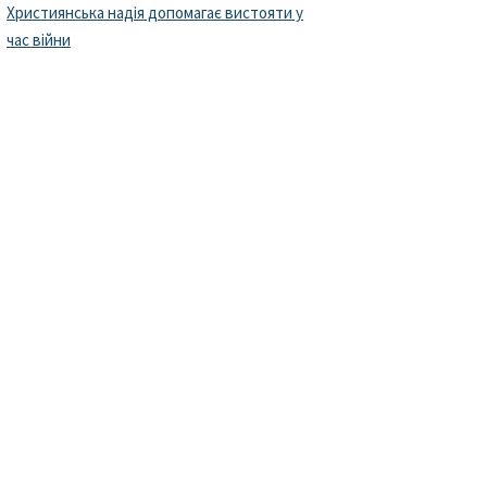
Християнська надія допомагає вистояти у
час війни