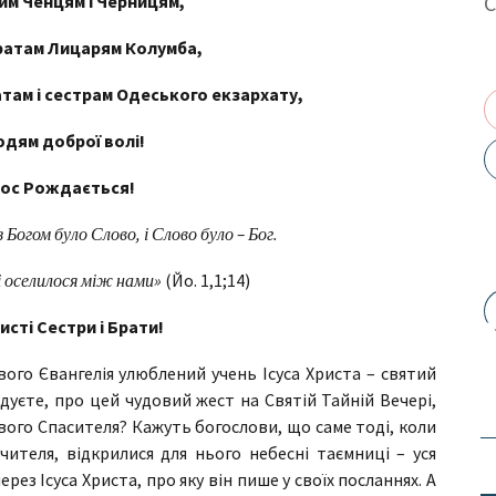
м Ченцям і Черницям,
атам Лицарям Колумба,
там і сестрам Одеського екзархату,
юдям доброї волі!
ос Рождається!
 Богом було Слово, і Слово було – Бог.
і оселилося між нами»
(Йо. 1,1;14)
исті Сестри і Брати!
ого Євангелія улюблений учень Ісуса Христа – святий
дуєте, про цей чудовий жест на Святій Тайній Вечері,
свого Спасителя? Кажуть богослови, що саме тоді, коли
ителя, відкрилися для нього небесні таємниці – уся
рез Ісуса Христа, про яку він пише у своїх посланнях. А