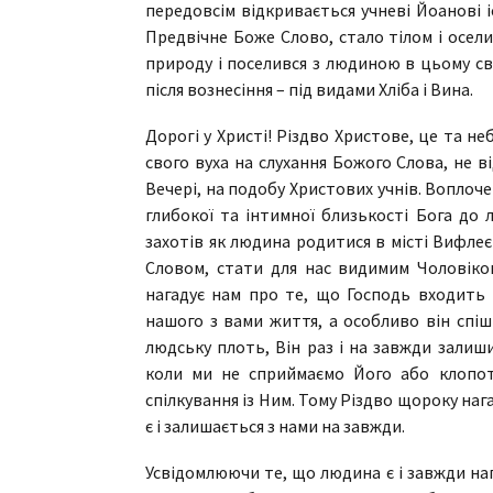
передовсім відкривається учневі Йоанові і
Предвічне Боже Слово, стало тілом і осел
природу і поселився з людиною в цьому світ
після вознесіння – під видами Хліба і Вина.
Дорогі у Христі! Різдво Христове, це та не
свого вуха на слухання Божого Слова, не в
Вечері, на подобу Христових учнів. Воплоч
глибокої та інтимної близькості Бога до 
захотів як людина родитися в місті Вифле
Словом, стати для нас видимим Чоловіком
нагадує нам про те, що Господь входить 
нашого з вами життя, а особливо він спіш
людську плоть, Він раз і на завжди залиши
коли ми не сприймаємо Його або клопот
спілкування із Ним. Тому Різдво щороку нага
є і залишається з нами на завжди.
Усвідомлюючи те, що людина є і завжди нап