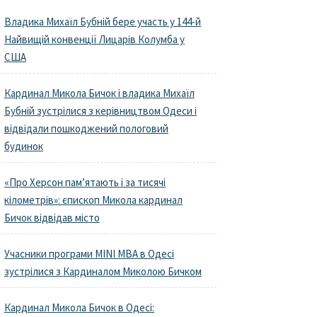
Владика Михаїл Бубній бере участь у 144-й
Найвищій конвенції Лицарів Колумба у
США
Кардинал Микола Бичок і владика Михаїл
Бубній зустрілися з керівництвом Одеси і
відвідали пошкоджений пологовий
будинок
«Про Херсон пам’ятають і за тисячі
кілометрів»: єпископ Микола кардинал
Бичок відвідав місто
Учасники програми MINI MBA в Одесі
зустрілися з Кардиналом Миколою Бичком
Кардинал Микола Бичок в Одесі: