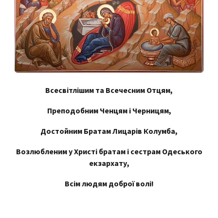
Всесвітлішим та Всечесним Отцям,
Преподобним Ченцям і Черницям,
Достойним Братам Лицарів Колумба,
Возлюбленим у Христі братам і сестрам Одеського
екзархату,
Всім людям доброї волі!