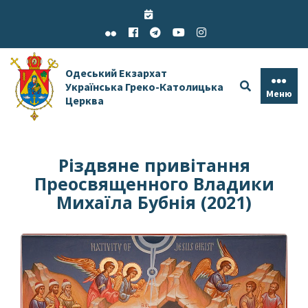
Skip
to
content
Одеський Екзархат
Українська Греко-Католицька
Меню
Церква
Різдвяне привітання
Преосвященного Владики
Михаїла Бубнія (2021)