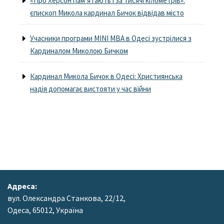
«Про Херсон пам’ятають і за тисячі кілометрів»:
єпископ Микола кардинал Бичок відвідав місто
Учасники програми MINI MBA в Одесі зустрілися з
Кардиналом Миколою Бичком
Кардинал Микола Бичок в Одесі: Християнська
надія допомагає вистояти у час війни
Адреса:
вул. Олександра Станкова, 22/12,
Одеса, 65012, Україна