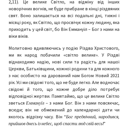
2,11). Це велике Світло, на відміну від інших
новорічних вогнів, не буде прибране в кінці різдвяних
свят. Воно залишається на всі подальні дні, тижні і
місяці року, як Світло, що просвічує кожну людину, яка
приходить у цей світ, бо Він Еммануїл – Бог з нами на
віки віків.
Молитовно вдивляючись у подію Різдва Христового,
ми як народ побачили «світло велике». У Різдві
віднаходимо надію, нові сили та радість для нашої
Церкви, Батьківщини, кожної родини та для кожного
з нас особисто на дарований нам Богом Новий 2021
рік. Усі ми свідомі того, що не буде легко. Але водночас
свідомі й того, що кожне добре діло потребує
відповідної жертви. Памятаймо, що це велике Світло
зветься
Еммануїл
– з нами Бог. Він з нами повсякчас,
всюди; він не обмежений до календарної дати чи
якогось відрізку часу. Він “
Бог предвічний, народився,
прийшов днесь із небес, щоб спасти люд свій весь
!”