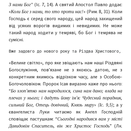
З нами Бог”
(Іс. 7, 14). А святий Апостол Павло додає:
«
Коли Бог з нами, то хто проти нас!
» (Рим. 8, 31). Коли
Господь є серед свого народу, цей народ захищений
від усяких ворогів видимих і невидимих. Не може
такий народ ходити у темряві, бо Бог і темрява не
сумісні.
Вже задовго до нового року та Різдва Христового, на 
«Велике світло», про яке звіщають нам наші Різдвяні
Богослужіння, пов’язане не з якоюсь датою, не з
конкретним якимось відрізком часу, але з Особою-
Богочоловіком. Пророк Ісая виразно каже про нього:
“
Бо хлоп’ятко нам народилося, сина нам дано; влада на
плечах у нього; і дадуть йому ім’я: Чудесний порадник,
сильний Бог, Отець довічний, Князь миру» (Іс. 9,5)
; а у
євангелиста Луки читаємо як Ангел Господній
сповіщає пастушкам: “
Сьогодні народився вам у місті
Давидовім Спаситель, він же Христос Господь
” (Лк.