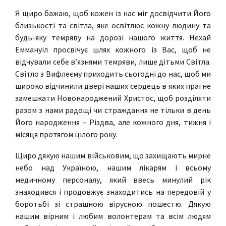
Я щиро бажаю, щоб кожен із нас міг досвідчити Його
близькості та світла, яке освітлює кожну людину та
будь-яку темряву на дорозі нашого життя. Нехай
Еммануїл просвічує шлях кожного із Вас, щоб не
відчували себе в’язнями темряви, лише дітьми Світла.
Світло з Вифлеєму приходить сьогодні до нас, щоб ми
широко відчинили двері наших сердець в яких прагне
замешкати Новонароджений Христос, щоб розділяти
разом з нами радощі чи страждання не тільки в день
Його народження – Різдва, але кожного дня, тижня і
місяця протягом цілого року.
Щиро дякую нашим військовим, що захищають мирне
небо над Україною, нашим лікарям і всьому
медичному персоналу, який ввесь минулий рік
знаходився і продовжує знаходитись на передовій у
боротьбі зі страшною вірусною пошестю. Дякую
нашим вірним і любим волонтерам та всім людям