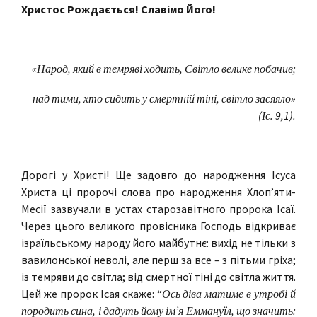
Христос Рождається! Славімо Його!
«Народ, який в темряві ходить, Світло велике побачив;
над тими, хто сидить у смертній тіні, світло засяяло»
(Іс. 9,1).
Дорогі у Христі! Ще задовго до народження Ісуса
Христа ці пророчі слова про народження Хлоп’яти-
Месії зазвучали в устах старозавітного пророка Ісаї.
Через цього великого провісника Господь відкриває
ізраїльському народу його майбутнє: вихід не тільки з
вавилонської неволі, але перш за все – з пітьми гріха;
із темряви до світла; від смертної тіні до світла життя.
Цей же пророк Ісая скаже: “
Ось діва матиме в утробі й
породить сина, і дадуть йому ім’я Еммануїл, що значить: