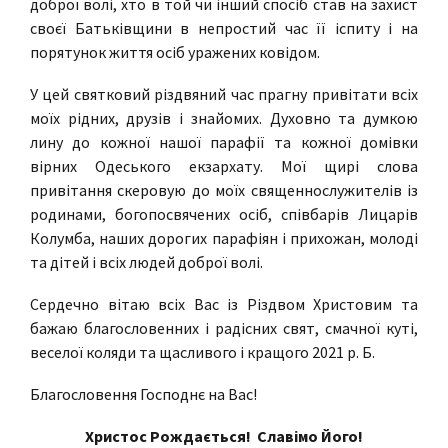
доброї волі, хто в той чи інший спосіб став на захист
своєї Батьківщини в непростий час її іспиту і на
порятунок життя осіб уражених ковідом.
У цей святковий різдвяний час прагну привітати всіх
моїх рідних, друзів і знайомих. Духовно та думкою
лину до кожної нашої парафії та кожної домівки
вірних Одеського екзархату. Мої щирі слова
привітання скеровую до моїх священнослужителів із
родинами, богопосвячених осіб, співбарів Лицарів
Колумба, наших дорогих парафіян і прихожан, молоді
та дітей і всіх людей доброї волі.
Сердечно вітаю всіх Вас із Різдвом Христовим та
бажаю благословенних і радісних свят, смачної куті,
веселої коляди та щасливого і кращого 2021 р. Б.
Благословення Господнє на Вас!
Христос Рождається! Славімо Його!