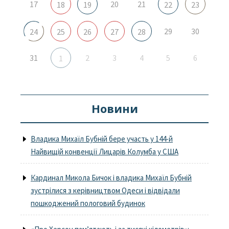
17
20
21
18
19
22
23
29
30
24
25
26
27
28
31
2
3
4
5
6
1
Новини
Владика Михаїл Бубній бере участь у 144-й
Найвищій конвенції Лицарів Колумба у США
Кардинал Микола Бичок і владика Михаїл Бубній
зустрілися з керівництвом Одеси і відвідали
пошкоджений пологовий будинок