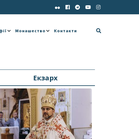
фії
Монашество
Контакти
Екзарх