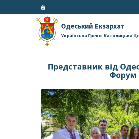
Skip
to
content
Одеський Екзархат
Українська Греко-Католицька Ц
Представник від Одес
Форум 