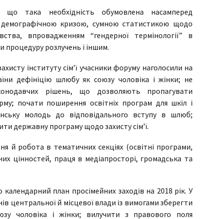
, що така необхідність обумовлена насамперед
, демографічною кризою, сумною статистикою щодо
івства, впровадженням “гендерної термінології” в
 процедуру розлучень і іншим.
ахисту інституту сім’ї учасники форуму наголосили на
аїни дефініцію шлюбу як союзу чоловіка і жінки; не
конодавчих рішень, що дозволяють пропагувати
рму; почати поширення освітніх програм для шкіл і
аїнську молодь до відповідального вступу в шлюб;
ити державну програму щодо захисту сім’ї.
ння й робота в тематичних секціях (освітні програми,
них цінностей, праця в медіапросторі, громадська та
календарний план просімейних заходів на 2018 рік. У
ів центральної й місцевої влади із вимогами зберегти
юзу чоловіка і жінки; вилучити з правового поля