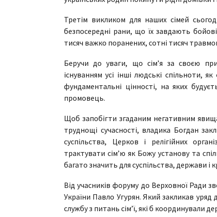
Третім викликом для наших сімей сьогод
безпосередні рани, що їх завдають бойові 
тисяч важко поранених, сотні тисяч травмов
Беручи до уваги, що сім’я за своєю п
існуванням усі інші людські спільноти, як
фундаментальні цінності, на яких будуєть
промовець.
Щоб запобігти згаданим негативним явища
труднощі сучасності, владика Богдан зак
суспільства, Церков і релігійних орган
трактувати сім’ю як Божу установу та спі
багато значить для суспільства, держави і к
Від учасників форуму до Верховної Ради з
України Павло Угурян. Який закликав уряд
службу з питань сім’ї, які б координували д