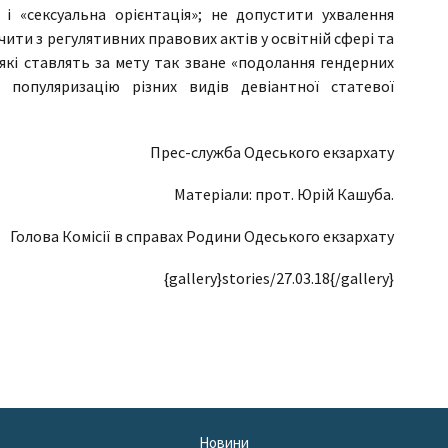
 і «сексуальна орієнтація»; не допустити ухвалення
ити з регулятивних правових актів у освітній сфері та
 які ставлять за мету так зване «подолання гендерних
 популяризацію різних видів девіантної статевої
Прес-служба Одеського екзархату
Матеріали: прот. Юрій Кашуба.
Голова Комісії в справах Родини Одеського екзархату
{gallery}stories/27.03.18{/gallery}
Новини