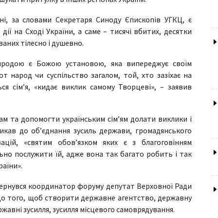
ні, за словами Секретаря Синоду Єпископів УГКЦ, є
дії на Сході України, а саме – тисячі вбитих, десятки
аних тілесно і душевно.
риродою є Божою установою, яка випереджує своїм
 от народ чи суспільство загалом, той, хто зазіхає на
ся сім’я, «кидає виклик самому Творцеві», – заявив
м та допомогти українським сім’ям долати виклики і
ликав до об’єднання зусиль держави, громадянського
ізацій, «святим обов’язком яких є з благоговінням
льно послужити їй, адже вона так багато робить і так
раїни».
вернувся координатор форуму депутат Верховної Ради
 до того, щоб створити державне агентство, державну
ержавні зусилля, зусилля місцевого самоврядування.