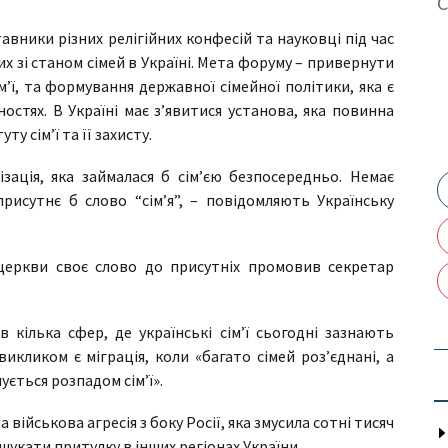
тавники різних релігійних конфесій та науковці під час
х зі станом сімей в Україні. Мета форуму – привернути
ім’ї, та формування державної сімейної політики, яка є
остях. В Україні має з’явитися установа, яка повинна
у сім’ї та її захисту.
ізація, яка займалася б сім’єю безпосередньо. Немає
присутнє б слово “сім’я”, – повідомляють Українську
 церкви своє слово до присутніх промовив секретар
.
кілька сфер, де українські сім’ї сьогодні зазнають
икликом є міграція, коли «багато сімей роз’єднані, а
ується розпадом сім’ї».
військова агресія з боку Росії, яка змусила сотні тисяч
шукати притулку в інших регіонах України.