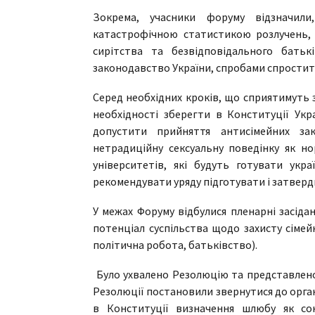
Зокрема, учасники форуму відзначили
катастрофічною статистикою розлучень
сирітства та безвідповідального батьк
законодавство України, спробами спростити
Серед необхідних кроків, що сприятимуть з
необхідності зберегти в Конституції Укр
допустити прийняття антисімейних за
нетрадиційну сексуальну поведінку як но
університетів, які будуть готувати укр
рекомендувати уряду підготувати і затверд
У межах Форуму відбулися пленарні засіда
потенціал суспільства щодо захисту сімей
політична робота, батьківство).
Було ухвалено Резолюцію та представлено 
Резолюції постановили звернутися до орган
в Конституції визначення шлюбу як со