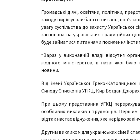
Громадські діячі, освітяни, політики, предс
заходу вирішували багато питань, пов’язани
увагу суспільства до захисту Української с
заснована на українських традиційних цінн
буде займатися питаннями посилення інститут
“Зараз у виконавчій владі відсутня орган
жодного міністерства, в назві якої було 
новини.
Від імені Української Греко-Католицької
Синоду Єпископів УГКЦ, Кир Богдан Дзюрах
При цьому представник УГКЦ перерахував 
особливих викликів і труднощів. Першим в
відтак настає відчуження, яке нерідко закінч
Другим викликом для українських сімей стала 
українських родин покинути рідні домівки і 