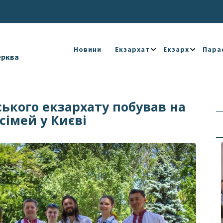
Новини
Екзархат
Екзарх
Пара
ерква
ького екзархату побував на
сімей у Києві