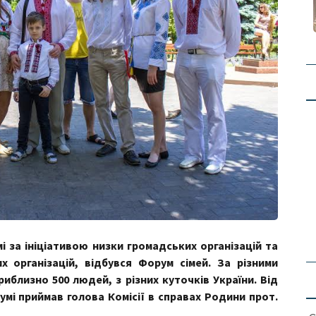
мі за ініціативою низки громадських організацій та
их організацій, відбувся Форум сімей. За різними
иблизно 500 людей, з різних куточків України. Від
мі приймав голова Комісії в справах Родини прот.