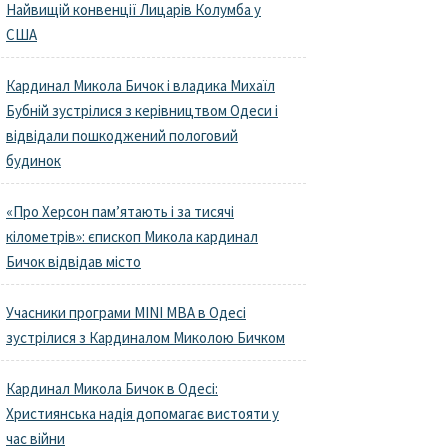
Найвищій конвенції Лицарів Колумба у
США
Кардинал Микола Бичок і владика Михаїл
Бубній зустрілися з керівництвом Одеси і
відвідали пошкоджений пологовий
будинок
«Про Херсон пам’ятають і за тисячі
кілометрів»: єпископ Микола кардинал
Бичок відвідав місто
Учасники програми MINI MBA в Одесі
зустрілися з Кардиналом Миколою Бичком
Кардинал Микола Бичок в Одесі:
Християнська надія допомагає вистояти у
час війни