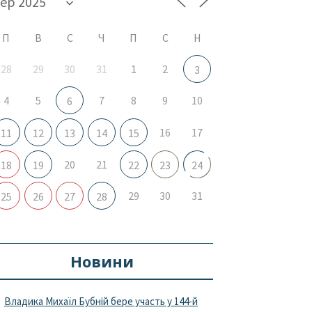
П
В
С
Ч
П
С
Н
28
29
30
31
1
2
3
4
5
7
8
9
10
6
16
17
11
12
13
14
15
20
21
18
19
22
23
24
29
30
31
25
26
27
28
Новини
Владика Михаїл Бубній бере участь у 144-й