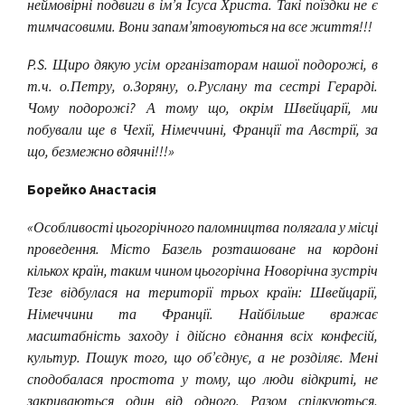
неймовірні подвиги в ім’я Ісуса Христа. Такі поїздки не є
тимчасовими. Вони запам’ятовуються на все життя!!!
P.S. Щиро дякую усім організаторам нашої подорожі, в
т.ч. о.Петру, о.Зоряну, о.Руслану та сестрі Герарді.
Чому подорожі? А тому що, окрім Швейцарії, ми
побували ще в Чехії, Німеччині, Франції та Австрії, за
що, безмежно вдячні!!!»
Борейко Анастасія
«Особливості цьогорічного паломництва полягала у місці
проведення. Місто Базель розташоване на кордоні
кількох країн, таким чином цьогорічна Новорічна зустріч
Тезе відбулася на території трьох країн: Швейцарії,
Німеччини та Франції. Найбільше вражає
масштабність заходу і дійсно єднання всіх конфесій,
культур. Пошук того, що об’єднує, а не розділяє. Мені
сподобалася простота у тому, що люди відкриті, не
закриваються один від одного. Разом спілкуються,