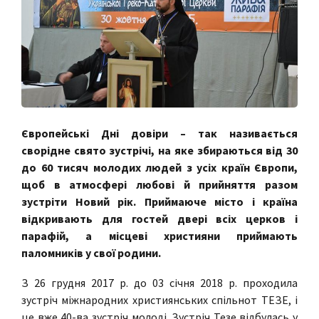
Європейські Дні довіри – так називається
сворідне свято зустрічі, на яке збираються від 30
до 60 тисяч молодих людей з усіх країн Європи,
щоб в атмосфері любові й прийняття разом
зустріти Новий рік. Приймаюче місто і країна
відкривають для гостей двері всіх церков і
парафій, а місцеві християни приймають
паломників у свої родини.
З 26 грудня 2017 р. до 03 січня 2018 р. проходила
зустріч міжнародних християнських спільнот ТЕЗЕ, і
це вже 40-ва зустріч молоді. Зустріч Тезе відбулась у