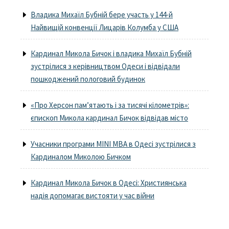
Владика Михаїл Бубній бере участь у 144-й
Найвищій конвенції Лицарів Колумба у США
Кардинал Микола Бичок і владика Михаїл Бубній
зустрілися з керівництвом Одеси і відвідали
пошкоджений пологовий будинок
«Про Херсон пам’ятають і за тисячі кілометрів»:
єпископ Микола кардинал Бичок відвідав місто
Учасники програми MINI MBA в Одесі зустрілися з
Кардиналом Миколою Бичком
Кардинал Микола Бичок в Одесі: Християнська
надія допомагає вистояти у час війни