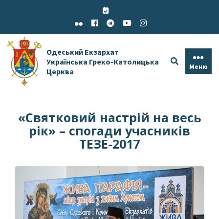
Skip
to
content
Одеський Екзархат
Українська Греко-Католицька
Меню
Церква
«Святковий настрій на весь
рік» – спогади учасників
ТЕЗЕ-2017