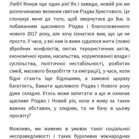
Любі! Минув іще один рік! Як і завжди, нови́й рік ми
розпочинаємо великим святом Різдва Христового. Це
спонукує мене до того, щоб звернутися до Вас із
побажанням щасливого Різдва і благословенного
нового 2017 року, але хочу зізнатися вам, що це не
просто. У часи, у які нам із вами судилося жити (повні
збройних конфліктів, лютих терористичних актів,
економічної кризи, насильства, корумпованої влади і
суспільства, політичної нестабільності, розбитих
сімей, масового безробіття та еміграції), у часи, коли
бідні стають іще біднішими, а заможні щоразу
багатіють, бажати щасливого Різдва і Нового року
дуже складно. Хтось може запитати: а що ж означає
щасливе Різдво і Новий рік, коли я живу за таких
важких обставин, у злиднях, та не бачу в цьому
просвіту?
Можливо, ми живемо в умовах такої соціальної
несправедливості і таких бурхливих міжнародних