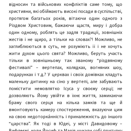
відносин та військових конфліктів саме тому, що
християни, які обіймають високі посади в суспільстві,
протягом багатьох років, вітаючи один одного з
Різдвом Христовим, бажаючи щастя, миру і добра
один одному, роблять це задля традиції, зовнішніх
жестів і не щиро, а тільки на словах?! Можливо, не
заглиблюються в суть, не розуміють її і не хочуть
жити духом цього свята? Можливо, беруть участь
тільки в зовнішньому так званому “різдвяному
фестивалі” – вертепах, колядках, вогняних шоу,
подарунках і т.д.? У церквах і своїх домівках кладуть
маленьку дитинку на сіно у вертепі, але забувають
помістити немовлятко Ісуса у своєму серці; не
дозволяють Йому увійти в їхнє життя, замикаючи
браму свого серця на кілька замків та ще й
вмонтовують камеру спостереження, вказуючи цим
на свою недоторка́нність і приналежність до іншого
“царства”. Як тоді в Юдеї, у місті Давидовому –
Вифлеємі, коли Йосиф та Марія шукали собі притулку