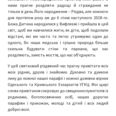
нами прагне розділяти радощі й страждання не
тільки в день Його народження – Різдва, але кожного
дня протягом року аж до 6 січня наступного 2018-го.
Божа Дитина народилася у Вифлеємі і прийшла в цей
світ, щоб ми навчилися жити, як діти, щоб подолали
відстані, які ми часто та легко утримуємо один до
одного, бо наша людська і грішна природа більше
схильна будувати стіни та паркани, що нас
розділяють, замість мостів, що нас об’єднують.
У цей святковий різдвяний час прагну привітати всіх
моїх рідних, друзів і знайомих. Духовно та думкою
лину до кожної нашої парафії і кожної домівки вірних
Одеського та Кримського Екзархатів УГКЦ. Мої щирі
слова привітання скеровую до священнослужителів із
родинами, богопосвячених осіб, наших дорогих
парафіян і прихожан, молоді та дітей і всіх людей
доброї волі.