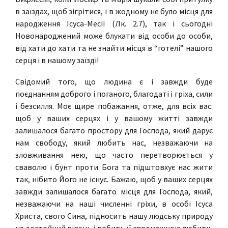
в заїздах, щоб зігрітися, і в жодному не було місця для
народження Ісуса-Месії (Лк. 2.7), так і сьогодні
Новонароджений може блукати від особи до особи,
від хати до хати та не знайти місця в “готелі” нашого
серця і в нашому заїзді!
Свідомий того, що людина є і завжди буде
поєднанням доброго і поганого, благодаті і гріха, сили
і безсилля. Моє щире побажання, отже, для всіх вас:
щоб у ваших серцях і у вашому житті завжди
залишалося багато простору для Господа, який дарує
нам свободу, який любить нас, незважаючи на
зловживання нею, що часто перетворюється у
сваволю і бунт проти Бога та підштовхує нас жити
так, нібито Його не існує. Бажаю, щоб у ваших серцях
завжди залишалося багато місця для Господа, який,
незважаючи на наші численні гріхи, в особі Ісуса
Христа, свого Сина, підносить нашу людську природу