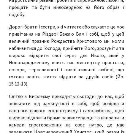
на достойний рівень і робить її спроможною любити,
прощати та бути милосердною на Його образ і
подобу.
Дорогі брати і сестри, які читаєте або слухаєте це моє
привітання на Різдво! Бажаю Вам і собі, щоб у цей
величний празник Рождества Христового ми могли
наблизитися до Господа, прийняти Його, зрозуміти та
широко відкрити свої серця для Нього, який у
Новонародженому вчить нас мистецтву простоти,
покори, терпеливості і такої сильної любові, що
готова навіть життя віддати за друзів своїх (Йо.
15.12-13).
Світло з Вифлеєму приходить сьогодні до нас, щоб
звільнити від замкнутості в собі, щоб розірвати
ланцюги нашого егоцентризму і самолюбства, щоб
широко відкрити брами наших сердець та направити
камери спостереження на своє нутро, де має
замешкати Новонароджений Христос, який разом із