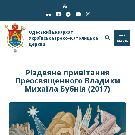
Skip
to
content
Одеський Екзархат
Українська Греко-Католицька
Меню
Церква
Різдвяне привітання
Преосвященного Владики
Михаїла Бубнія (2017)