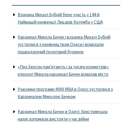
Владика Михаїл Бубній бере участь у 144-й
Найвищій конвенції Лицарів Колумба у США
Кардинал Микола Бичок і владика Михаїл Бубній
зустрілися з керівництвом Одеси і відвідали
пошкоджений пологовий будинок
«Про Херсон пам’ятають і за тисячі кілометрів»:
єпископ Микола кардинал Бичок відвідав місто
Учасники програми MINI MBA в Одесі зустрілися з
Кардиналом Миколою Бичком
Кардинал Микола Бичок в Одесі: Християнська
надія допомагає вистояти у час війни