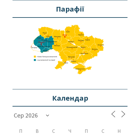
Парафії
Календар
П
В
С
Ч
П
С
Н