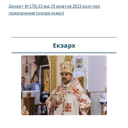
Декрет № 170/23 від 19 жовтня 2023 року про
призначення голови комісії
Екзарх