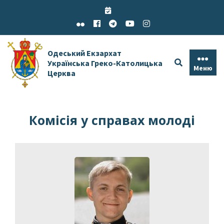
Skip
to
content
Одеський Екзархат
Українська Греко-Католицька
Меню
Церква
Комісія у справах молоді