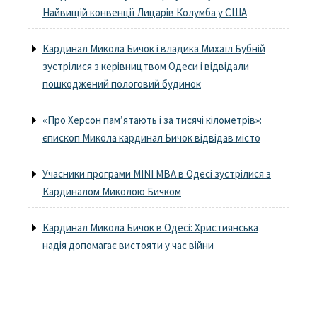
Найвищій конвенції Лицарів Колумба у США
Кардинал Микола Бичок і владика Михаїл Бубній
зустрілися з керівництвом Одеси і відвідали
пошкоджений пологовий будинок
«Про Херсон пам’ятають і за тисячі кілометрів»:
єпископ Микола кардинал Бичок відвідав місто
Учасники програми MINI MBA в Одесі зустрілися з
Кардиналом Миколою Бичком
Кардинал Микола Бичок в Одесі: Християнська
надія допомагає вистояти у час війни