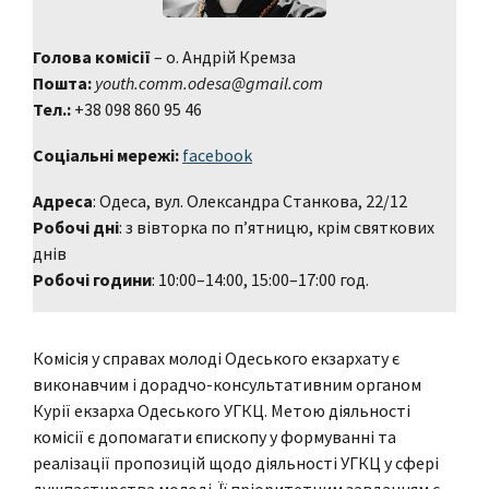
Голова комісії
– о. Андрій Кремза
Пошта:
youth.comm.odesa@gmail.com
Тел.:
+38 098 860 95 46
Соціальні мережі:
facebook
Адреса
: Одеса, вул. Олександра Станкова, 22/12
Робочі дні
: з вівторка по п’ятницю, крім святкових
днів
Робочі години
: 10:00–14:00, 15:00–17:00 год.
Комісія у справах молоді Одеського екзархату є
виконавчим і дорадчо-консультативним органом
Курії екзарха Одеського УГКЦ. Метою діяльності
комісії є допомагати єпископу у формуванні та
реалізації пропозицій щодо діяльності УГКЦ у сфері
душпастирства молоді. Її пріоритетним завданням є