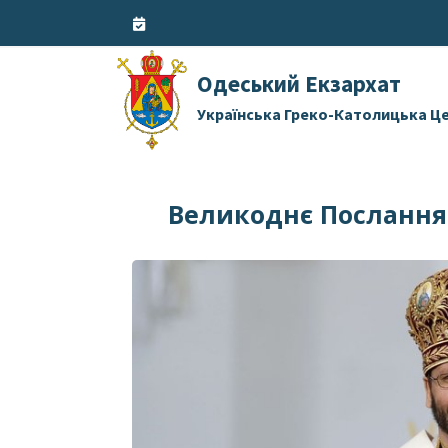
Skip
to
content
Одеський Екзархат
Українська Греко-Католицька Ц
Великоднє Послання