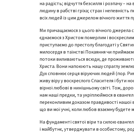
на радість; відчуття безсилля і розпачу – н
людину в рабстві гріха; страх і непевність
всіх людей із цим джерелом вічного життя 
Ми причащаємося з цього вічного джерела сп
єднаємося з Христом померлим і воскреслим,
приступаємо до престолу благодаті у Святи
милосердя в таїнстві Покаяння чи приймаємо
потоки виливаються всюди, де проживають с
Христа. Вони напоюють нашу спраглу землю
Дух сповнює серця віруючих людей (пор. Рим
живу віру у воскреслого Спасителя і бути н
вірної любові в нинішньому світі. Тож, дорогі
нам наші предки, та укріплюймося в єванге
переконливим доказом правдивості нашої вір
що ви мої учні, коли любов взаємну будете мат
На фундаменті святої віри та силою єванге
і майбутнє, утверджувати в особистому, род