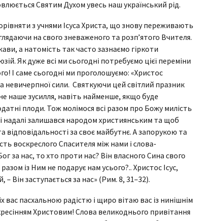
влюється Святим Духом увесь наш український рід.
орівняти з учнями Ісуса Христа, що знову переживають
оглядаючи на свого зневаженого та розп’ятого Вчителя.
ави, а натомість так часто зазнаємо гіркоти
зій. Як дуже всі ми сьогодні потребуємо цієї переміни
о! І саме сьогодні ми проголошуємо: «Христос
 та невичерпної сили. Святкуючи цей світлий празник
не наше зусилля, навіть найменше, якщо буде
датні плоди. Тож молімося всі разом про Божу милість
н і надалі залишався народом християнським та щоб
 та відповідальності за своє майбутнє. А запорукою та
ість воскреслого Спасителя між нами і слова-
ог за нас, то хто проти нас? Він власного Сина свого
 разом із Ним не подарує нам усього?.. Христос Ісус,
 – Він заступається за нас» (Рим. 8, 31–32).
іх вас пасхальною радістю і щиро вітаю вас із нинішнім
скресінням Христовим! Слова великоднього привітання