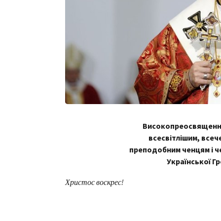
Високопреосвященни
всесвітлішим, всеч
преподобним ченцям і ч
Української Г
Христос воскрес!