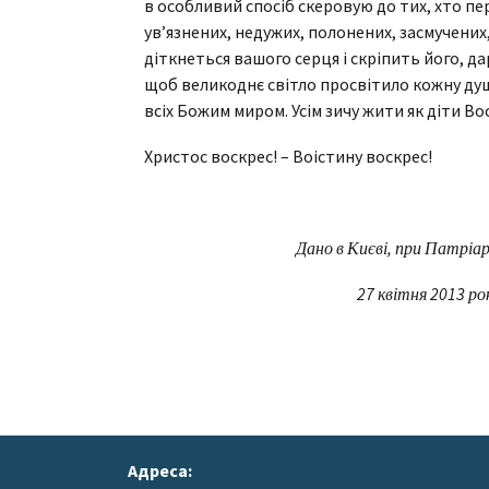
в особливий спосіб скеровую до тих, хто пе
ув’язнених, недужих, полонених, засмучених
діткнеться вашого серця і скріпить його, д
щоб великоднє світло просвітило кожну душу
всіх Божим миром. Усім зичу жити як діти Во
Христос воскрес! – Воістину воскрес!
Дано в Києві, при Патріа
27 квітня 2013 ро
Адреса: