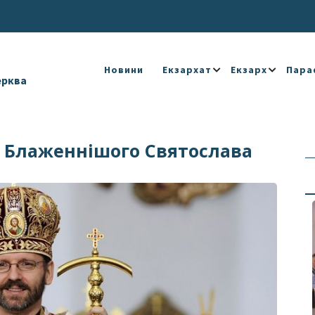
Новини
Екзархат
Екзарх
Пара
ерква
 Блаженнішого Святослава