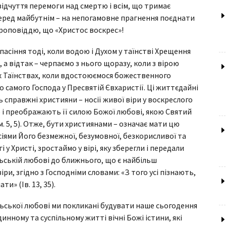
а відчуття перемоги над смертю і всім, що тримає
 перед майбутнім – на непогамовне прагнення поєднати
проповіддю, що «Христос воскрес»!
асіння тоді, коли водою і Духом у таїнстві Хрещення
 а відтак – черпаємо з нього щоразу, коли з вірою
х Таїнствах, коли вдостоюємося божественного
 самого Господа у Пресвятій Євхаристії. Ці життєдайні
правжні християни – носії живої віри у воскреслого
 і преображають її силою Божої любові, якою Святий
. 5, 5). Отже, бути християнами – означає мати цю
осіями Його безмежної, безумовної, безкорисливої та
 у Христі, зростаймо у вірі, яку зберегли і передали
льській любові до ближнього, що є найбільш
и, згідно з Господніми словами: «З того усі пізнають,
и» (Ів. 13, 35).
льської любові ми покликані будувати наше сьогодення
инному та суспільному житті вічні Божі істини, які