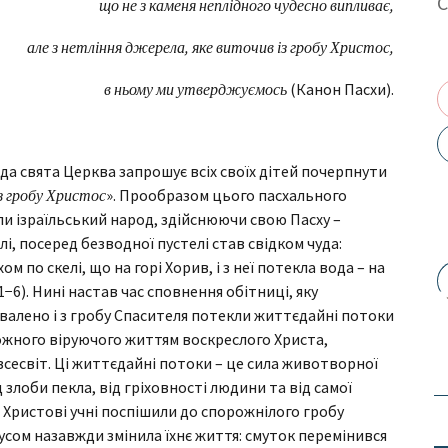
що не з каменя неплідного чудесно випливає,
але з нетління джерела, яке виточив із гробу Христос,
в ньому ми утверджуємось
(Канон Пасхи).
да свята Церква запрошує всіх своїх дітей почерпнути
з гробу Христос
». Прообразом цього пасхального
ли ізраїльський народ, здійснюючи свою Пасху –
лі, посеред безводної пустелі став свідком чуда:
м по скелі, що на горі Хорив, і з неї потекла вода – на
 1−6). Нині настав час сповнення обітниці, яку
двалено і з гробу Спасителя потекли життєдайні потоки
ожного віруючого життям воскреслого Христа,
сесвіт. Ці життєдайні потоки – це сила животворної
злоби пекла, від гріховності людини та від самої
 Христові учні поспішили до спорожнілого гробу
сусом назавжди змінила їхнє життя: смуток перемінився