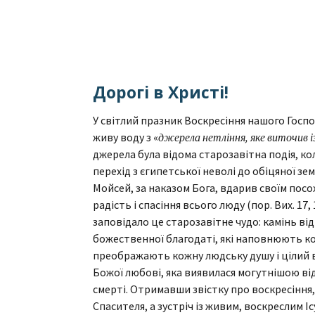
Дорогі в Христі!
У світлий празник Воскресіння нашого Госпо
живу воду з «
джерела нетління, яке виточив і
джерела була відома старозавітна подія, ко
перехід з єгипетської неволі до обіцяної зем
Мойсей, за наказом Бога, вдарив своїм посохо
радість і спасіння всього люду (пор. Вих. 17,
заповідало це старозавітне чудо: камінь ві
божественної благодаті, які наповнюють к
преображають кожну людську душу і цілий в
Божої любові, яка виявилася могутнішою від 
смерті. Отримавши звістку про воскресіння,
Спасителя, а зустріч із живим, воскреслим І