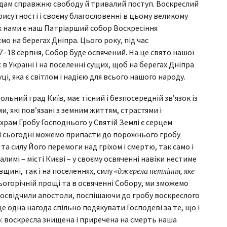
одам справжню свободу й тривалий поступ. Воскреслий
присутності і своєму благословенні в цьому великому
іж нами є наш Патріарший собор Воскресіння
о на берегах Дніпра. Цього року, під час
–18 серпня, Собор буде освячений. На це свято нашої
 в Україні і на поселенні сущих, щоб на берегах Дніпра
ці, яка є світлом і надією для всього нашого народу.
льний град Київ, має тісний і безпосередній зв’язок із
, які пов’язані з земним життям, страстями і
храм Гробу Господнього у Святій Землі є серцем
 і сьогодні можемо припасти до порожнього гробу
та силу Його перемоги над гріхом і смертю, так само і
имі – місті Києві – у своєму освяченні навіки нестиме
щині, так і на поселеннях, силу
«джерела нетління, яке
цьогорічній прощі та в освяченні Собору, ми зможемо
освідчили апостоли, поспішаючи до гробу воскреслого
ще одна нагода спільно подякувати Господеві за те, що і
о: воскресла знищена і приречена на смерть наша