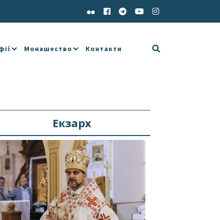
фії
Монашество
Контакти
Екзарх