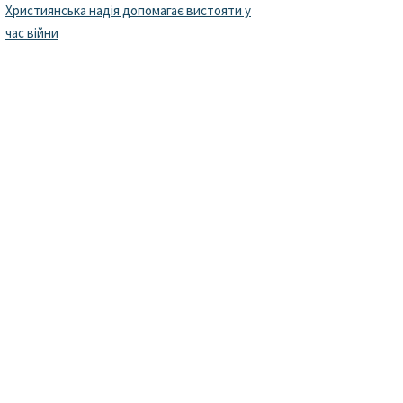
Християнська надія допомагає вистояти у
час війни