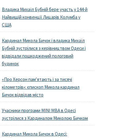
Владика Михаїл Бубній бере участь у 144-й
Найвищій конвенції Лицарів Колумба у
США
Кардинал Микола Бичок і владика Михаїл
Бубній зустрілися з керівництвом Одеси і
відвідали пошкоджений пологовий
будинок
«Про Херсон пам’ятають і за тисячі
кілометрів»: єпископ Микола кардинал
Бичок відвідав місто
Учасники програми MINI MBA в Одесі
зустрілися з Кардиналом Миколою Бичком
Кардинал Микола Бичок в Одесі: