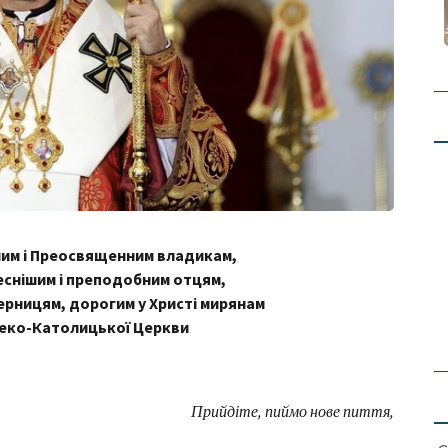
м і Преосвященним владикам,
еснішим і преподобним отцям,
ерницям, дорогим у Христі мирянам
реко-Католицької Церкви
Прийдіте, пиймо нове пиття,