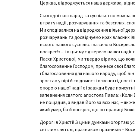
Церква, відроджується наша держава, відно
Сьогодні наш народ та суспільство можна п
втрату надії, розчарування та безсилля, сп
Ми сподівалися на відродження вільної держ
розчарувань та досвідчуємо крах власних ілю
всього нашого суспільства силою Воскреслог
воскрес!» – і в цьому є джерело нашої надії
Пасхи Христової, ми твердо віримо, що кож
благословенне Господом, принесе свої благо
і благословення для нашого народу, щоб ві
зростав у вірі й свідомості власної гідності
опорою нашої надії є і завжди буде присутн
запевнення святого апостола Павла: «Коли Б
не пощадив, а видав Його за всіх нас, – як же
який умер, ба й воскрес, що по правиці Божій,
Дорогі в Христі! З цими думками огортаю ус
світлим святом, празником празників – Во