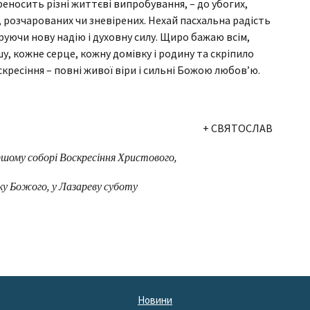
реносить різні життєві випробування, – до убогих,
, розчарованих чи зневірених. Нехай пасхальна радість
аруючи нову надію і духовну силу. Щиро бажаю всім,
, кожне серце, кожну домівку і родину та скріпило
скресіння – повні живої віри і сильні Божою любов’ю.
+ СВЯТОСЛАВ
ршому соборі Воскресіння Христового,
ку Божого, у Лазареву суботу
Новини