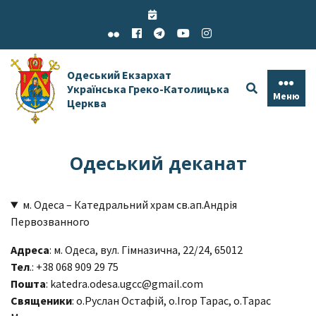
Skip
to
content
Одеський Екзархат
Українська Греко-Католицька
Меню
Церква
Одеський деканат
м. Одеса – Катедральний храм св.ап.Андрія
Первозванного
Адреса
: м. Одеса, вул. Гімназична, 22/24, 65012
Тел
.: +38 068 909 29 75
Пошта
: katedra.odesa.ugcc@gmail.com
Священики
: о.Руслан Остафій, о.Ігор Тарас, о.Тарас