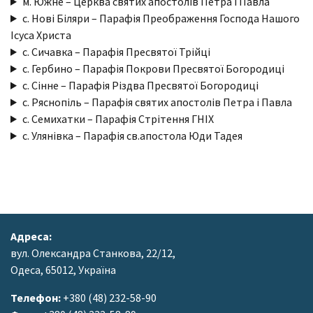
м. Южне – Церква святих апостолiв Петра і Павла
с. Нові Біляри – Парафія Преображення Господа Нашого
Ісуса Христа
с. Сичавка – Парафія Пресвятої Трійці
с. Гербино – Парафія Покрови Пресвятої Богородиці
с. Сінне – Парафія Різдва Пресвятої Богородиці
с. Ряснопіль – Парафія святих апостолів Петра і Павла
с. Семихатки – Парафія Стрітення ГНІХ
с. Улянівка – Парафія св.апостола Юди Тадея
Адреса:
вул. Олександра Станкова, 22/12,
Одеса, 65012, Україна
Телефон:
+380 (48) 232-58-90