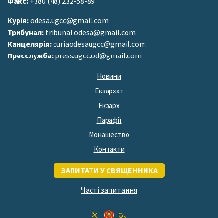
Факс:
+380 (48) 232-58-89
Курія:
odesa.ugcc@gmail.com
Трибунал:
tribunal.odesa@gmail.com
Канцелярія:
curiaodesaugcc@gmail.com
Пресслужба:
press.ugcc.od@gmail.com
Новини
Екзархат
Екзарх
Парафії
Монашество
Контакти
ЗАПИТАТИ У СВЯЩЕННИКА
Часті запитання