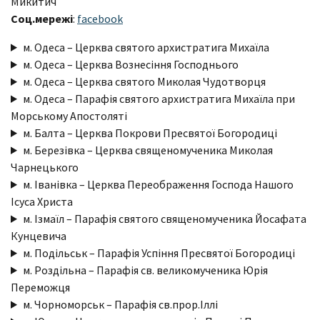
Микитич
Соц.мережі
:
facebook
м. Одеса – Церква святого архистратига Михаїла
м. Одеса – Церква Вознесіння Господнього
м. Одеса – Церква святого Миколая Чудотворця
м. Одеса – Парафія святого архистратига Михаїла при
Морському Апостоляті
м. Балта – Церква Покрови Пресвятої Богородиці
м. Березівка – Церква священомученика Миколая
Чарнецького
м. Іванівка – Церква Переображення Господа Нашого
Ісуса Христа
м. Ізмаїл – Парафія святого священомученика Йосафата
Кунцевича
м. Подільськ – Парафія Успіння Пресвятої Богородиці
м. Роздільна – Парафія св. великомученика Юрія
Переможця
м. Чорноморськ – Парафія св.прор.Іллі