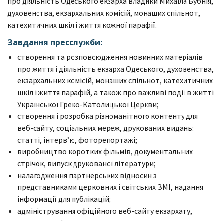
про діяльність Одеського екзарха владики Михаїла Бубнія,
духовенства, екзархальних комісій, монаших спільнот,
катехитичних шкіл і життя кожної парафії.
Завдання пресслужби:
створення та розповсюдження новинних матеріалів
про життя і діяльність екзарха Одеського, духовенства,
екзархальних комісій, монаших спільнот, катехитичних
шкіл і життя парафій, а також про важливі події в житті
Української Греко-Католицької Церкви;
створення і розробка різноманітного контенту для
веб-сайту, соціальних мереж, друкованих видань:
статті, інтерв’ю, фоторепортажі;
виробництво коротких фільмів, документальних
стрічок, випуск друкованої літератури;
налагодження партнерських відносин з
представниками церковних і світських ЗМІ, надання
інформації для публікацій;
адміністрування офіційного веб-сайту екзархату,