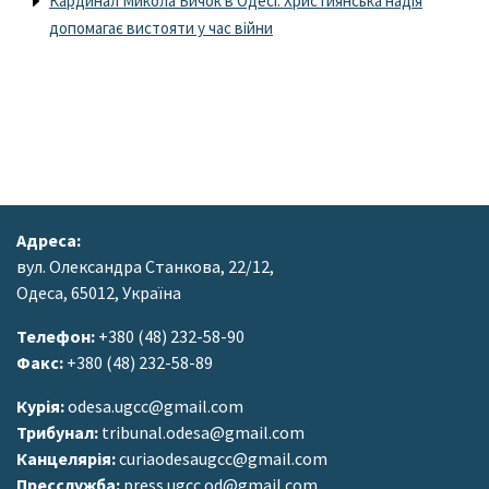
Кардинал Микола Бичок в Одесі: Християнська надія
допомагає вистояти у час війни
Адреса:
вул. Олександра Станкова, 22/12,
Одеса, 65012, Україна
Телефон:
+380 (48) 232-58-90
Факс:
+380 (48) 232-58-89
Курія:
odesa.ugcc@gmail.com
Трибунал:
tribunal.odesa@gmail.com
Канцелярія:
curiaodesaugcc@gmail.com
Пресслужба:
press.ugcc.od@gmail.com