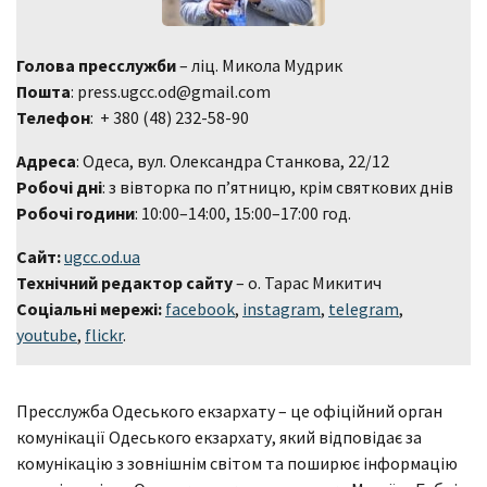
Голова пресслужби
– ліц. Микола Мудрик
Пошта
: press.ugcc.od@gmail.com
Телефон
: + 380 (48) 232-58-90
Адреса
: Одеса, вул. Олександра Станкова, 22/12
Робочі дні
: з вівторка по п’ятницю, крім святкових днів
Робочі години
: 10:00–14:00, 15:00–17:00 год.
Сайт:
ugcc.od.ua
Технічний редактор сайту
– о. Тарас Микитич
Соціальні мережі:
facebook
,
instagram
,
telegram
,
youtube
,
flickr
.
Пресслужба Одеського екзархату – це офіційний орган
комунікації Одеського екзархату, який відповідає за
комунікацію з зовнішнім світом та поширює інформацію