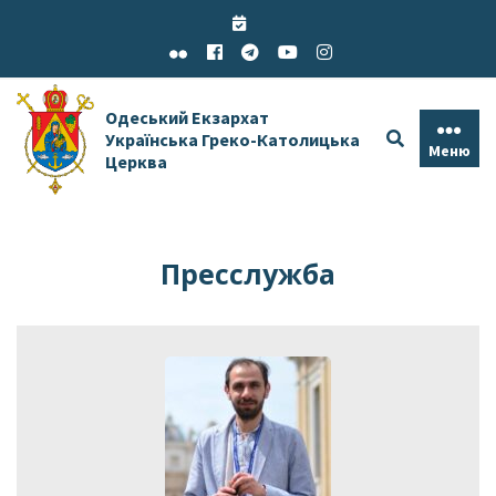
Skip
to
content
Одеський Екзархат
Українська Греко-Католицька
Меню
Церква
Пресслужба