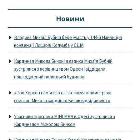
Новини
Владика Михаїл Бубній бере участь у 144-й Найвищій
конвенції Лицарів Колумба у США
Кардинал Микола Бичок і владика Михаїл Бубній
зустрілися з керівництвом Одеси і відвідали
пошкоджений пологовий будинок
«Про Херсон пам’ятають і за тисячі кілометрів»:
єпископ Микола кардинал Бичок відвідав місто
Учасники програми MINI MBA в Одесі зустрілися з
Кардиналом Миколою Бичком