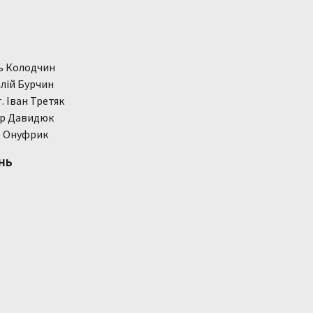
ль Колодчин
алій Бурчин
. Іван Третяк
ор Давидюк
о Онуфрик
НЬ