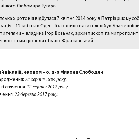
нішого Любомира Гузара.
ська хіротонія відбулася 7 квітня 2014 року в Патріаршому соб
зація – 12 квітня в Одесі. Головним святителем був Блаженніши
ятителями – владика Ігор Возьняк, архиєпископ та митрополит
ископ та митрополит Івано-Франківський.
й вікарій, економ
– о. д-р Микола Слободян
ародження:
28 серпня 1984 року.
кі свячення:
12 серпня 2012 року.
чення:
23 березня 2017 року
.