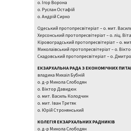
о. Ігор Ворона
о. Руслан Остафій
о. Андрій Сирко
Одеський протопресвітеріат – о. мит. Васи
Херсонський протопресвітеріат – о. ліц. Віт
Кіровоградський протопресвітеріат – о. мит
Миколаївський протопресвітеріат – о. Вікт
Скадовський протопресвітеріат – о. Дмитр
ЕКЗАРХАЛЬНА РАДА З ЕКОНОМІЧНИХ ПИТА
владика Михаїл Бубній
о. д-р Микола Слободян
о. Віктор Давидюк
о. мит. Василь Колодчин
о. мит. Іван Третяк
о. Юрій Стронянський
КОЛЕГІЯ ЕКЗАРХАЛЬНИХ РАДНИКІВ
о. д-р Микола Слободян