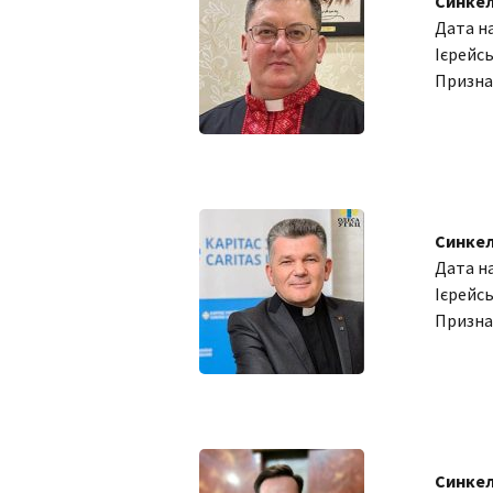
Синкел
Дата н
Ієрейсь
Призна
Синкел
Дата н
Ієрейсь
Призна
Синкел