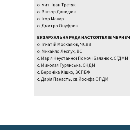
о. мит. Іван Третяк
о. Віктор Давидюк
о. Ігор Макар
о. Дмитро Онуфрик
ЕКЗАРХАЛЬНА РАДА НАСТОЯТЕЛІВ ЧЕРНЕЧ
о. Ігнатій Москалюк, ЧСВВ
о. Михайло Леспух, ВС
с. Марія Неустанної Помочі Баланюк, СГДММ
с. Миколая Турянська, СНДМ
с. Вероніка Кішко, ЗСПБФ
с. Дарія Панасть, св.Йосифа ОПДМ