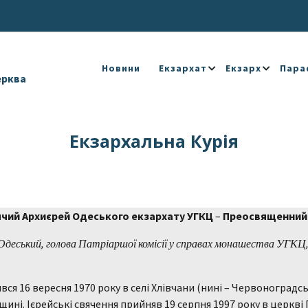
Новини
Екзархат
Екзарх
Пара
ерква
Екзархальна Курія
чий Архиєрей Одеського екзархату УГКЦ
–
Преосвященний 
Одеський, голова Патріаршої комісії у справах монашества УГКЦ,
.
ся 16 вересня 1970 року в селі Хлівчани (нині – Червоноградс
ині. Ієрейські свячення прийняв 19 серпня 1997 року в церкві