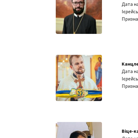
Дата н
Ієрейсь
Призна
Kанцле
Дата н
Ієрейсь
Призна
Віце-к