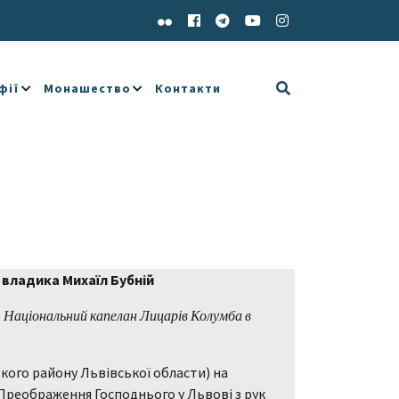
фії
Монашество
Контакти
владика Михаїл Бубній
 Національний капелан Лицарів Колумба в
ького району Львівської области) на
 Преображення Господнього у Львові з рук