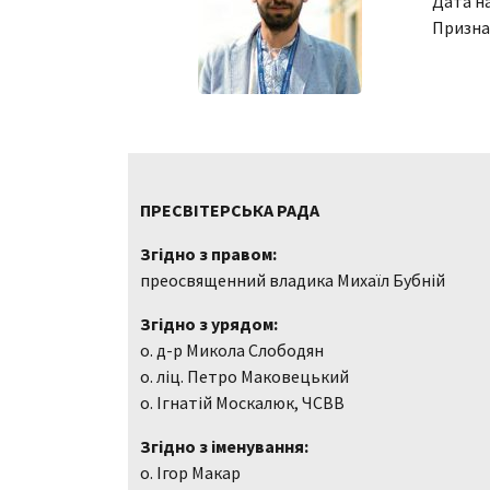
Дата н
Призна
ПРЕСВІТЕРСЬКА РАДА
Згідно з правом:
преосвященний владика Михаїл Бубній
Згідно з урядом:
о. д-р Микола Слободян
о. ліц. Петро Маковецький
о. Ігнатій Москалюк, ЧСВВ
Згідно з іменування:
о. Ігор Макар