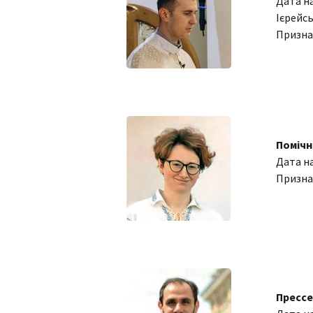
Дата н
Ієрейсь
Призна
Помічн
Дата н
Призна
Прессе