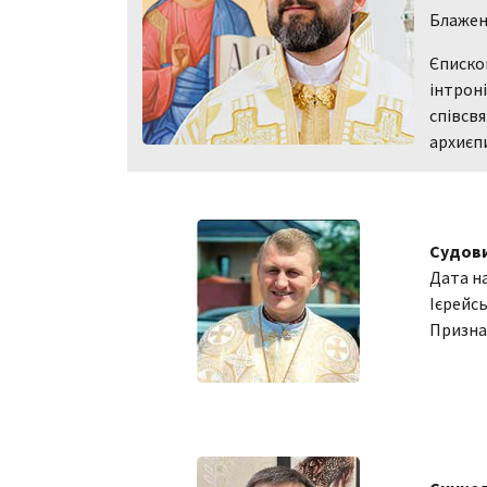
Блажен
Єпископ
інтроні
співсв
архиєп
Судови
Дата н
Ієрейсь
Призна