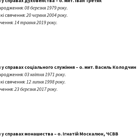
 у справах духовенства – о. мит. Іван Третяк
ародження:
08 березня 1979 року.
кі свячення:
20 червня 2004 року.
чення:
14 травня 2019 року.
 у справах соціального служіння – о. мит. Василь Колодчин
ародження:
03 квітня 1971 року.
кі свячення:
12 липня 1998 року.
чення:
23 березня 2017 року
.
 у справах монашества – о. Ігнатій Москалюк, ЧСВВ