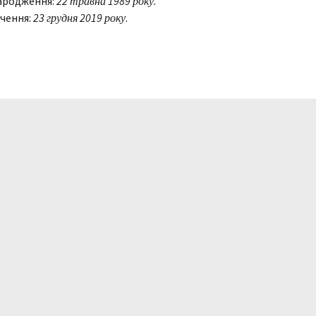
ародження:
22 травна 1989 року.
чення:
23 грудня 2019 року
.