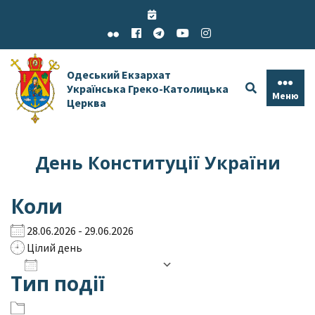
Skip
to
content
Одеський Екзархат
Українська Греко-Католицька
Меню
Церква
День Конституції України
Коли
28.06.2026 - 29.06.2026
Цілий день
Додати до календаря
Тип події
Завантаження ICS
Google Календар