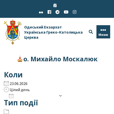
Skip
to
content
Одеський Екзархат
Українська Греко-Католицька
Меню
Церква
о. Михайло Москалюк
Коли
23.06.2026
Цілий день
Додати до календаря
Тип події
Завантаження ICS
Google Календар