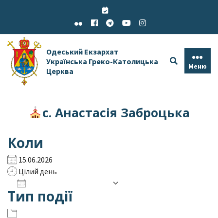
Skip
to
content
Одеський Екзархат
Українська Греко-Католицька
Меню
Церква
с. Анастасія Заброцька
Коли
15.06.2026
Цілий день
Додати до календаря
Тип події
Завантаження ICS
Google Календар