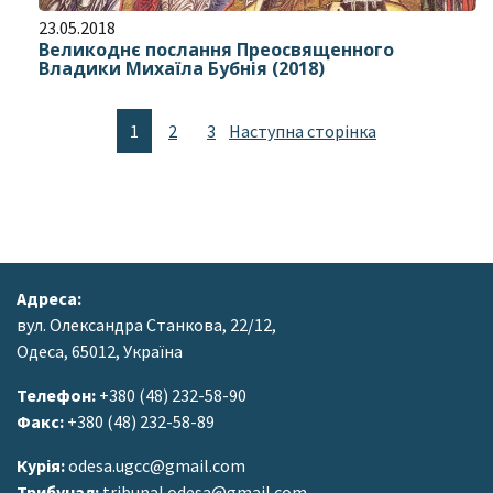
23.05.2018
Великоднє послання Преосвященного
Владики Михаїла Бубнія (2018)
1
2
3
Наступна сторінка
Адреса:
вул. Олександра Станкова, 22/12,
Одеса, 65012, Україна
Телефон:
+380 (48) 232-58-90
Факс:
+380 (48) 232-58-89
Курія:
odesa.ugcc@gmail.com
Трибунал:
tribunal.odesa@gmail.com