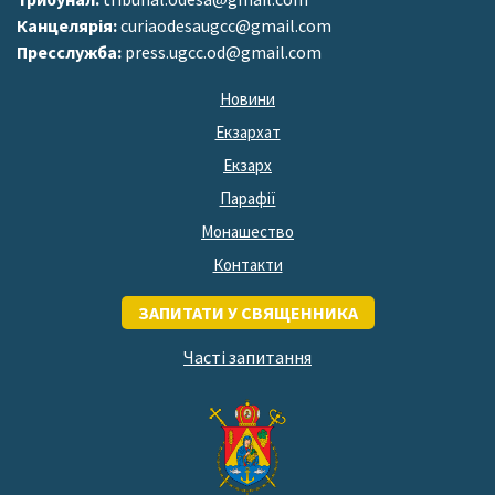
Канцелярія:
curiaodesaugcc@gmail.com
Пресслужба:
press.ugcc.od@gmail.com
Новини
Екзархат
Екзарх
Парафії
Монашество
Контакти
ЗАПИТАТИ У СВЯЩЕННИКА
Часті запитання