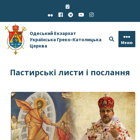
Skip
to
content
Одеський Екзархат
Українська Греко-Католицька
Меню
Церква
Пастирські листи і послання